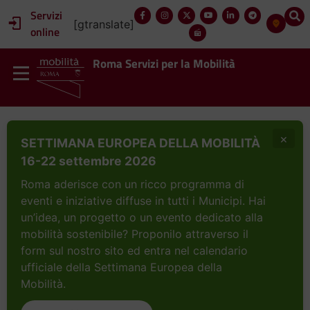
contenuto
Servizi
[gtranslate]
online
Roma Servizi per la Mobilità
×
SETTIMANA EUROPEA DELLA MOBILITÀ
16-22 settembre 2026
Roma aderisce con un ricco programma di
eventi e iniziative diffuse in tutti i Municipi. Hai
un’idea, un progetto o un evento dedicato alla
mobilità sostenibile? Proponilo attraverso il
form sul nostro sito ed entra nel calendario
ufficiale della Settimana Europea della
Mobilità.