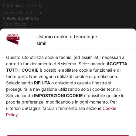
Comunicati stampa
Avvisi infomobilità
VIVERE IL COMUNE
Foro Italico
Pedonalizzazioni
Usiamo cookie e tecnologie
Aeroporti
simili
AZIENDA
Chi siamo
Privacy
Questo sito utilizza cookie tecnici (ed assimilati) necessari al
Governance
Parità di genere
corretto funzionamento del sistema. Selezionando
ACCETTA
Whistleblowing
Amministrazione
TUTTI I COOKIE
è possibile abilitare cookie funzionali e di
terze parti. Non vengono utilizzati cookie di profilazione.
Co-Marketing
trasparente
Selezionando
RIFIUTA
o chiudendo questa finestra si
Social media policy
Bandi e gare
proseguirà la navigazione utilizzando solo i cookie tecnici.
Informativa Cookie
Note legali
Selezionando
IMPOSTAZIONI COOKIE
è possibile gestire le
Informativa Sito web e
proprie preferenze, modificandole in ogni momento. Per
social media
ulteriori dettagli si faccia riferimento alla sezione
Cookie
Policy.
UTILITÀ
Sito Roma capitale
Sito Atac