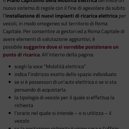
Il
Piano Capitolino della Mobilità Elettrica
definisce un
nuovo sistema di regole con il fine di agevolare da subito
l’
installazione di nuovi impianti di ricarica elettrica
per
veicoli, in modo omogeneo sul territorio di Roma
Capitale. Per consentire ai gestori ed a Roma Capitale di
avere elementi di valutazione aggiuntivi, è
possibile
suggerire dove si vorrebbe posizionare un
punto di ricarica
. All’interno della pagina:
scegli la voce “Mobilità elettrica”
indica l’indirizzo esatto dello spazio individuato
se si è possessori di un’auto elettrica o se si sta
pensando di acquistarla
la tipologia di veicolo per il quale si effettua la
richiesta
l’orario nel quale si intende – o si utilizza – il
veicolo
se la postazione richiesta è vicino casa o l’ufficio