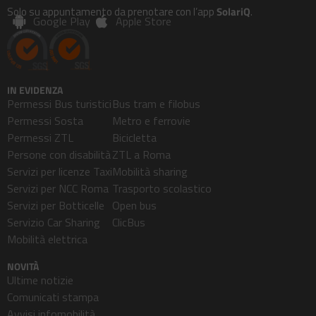
Solo su appuntamento da prenotare con l’app
SolariQ
.
Google Play
Apple Store
IN EVIDENZA
Permessi Bus turistici
Bus tram e filobus
Permessi Sosta
Metro e ferrovie
Permessi ZTL
Bicicletta
Persone con disabilità
ZTL a Roma
Servizi per licenze Taxi
Mobilità sharing
Servizi per NCC Roma
Trasporto scolastico
Servizi per Botticelle
Open bus
Servizio Car Sharing
ClicBus
Mobilità elettrica
NOVITÀ
Ultime notizie
Comunicati stampa
Avvisi infomobilità