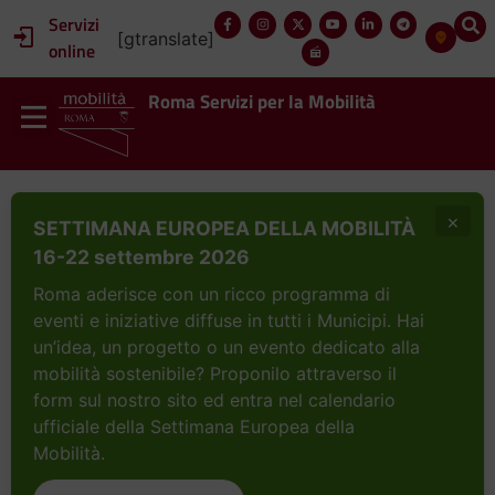
Servizi
[gtranslate]
online
Roma Servizi per la Mobilità
×
SETTIMANA EUROPEA DELLA MOBILITÀ
16-22 settembre 2026
Roma aderisce con un ricco programma di
eventi e iniziative diffuse in tutti i Municipi. Hai
un’idea, un progetto o un evento dedicato alla
mobilità sostenibile? Proponilo attraverso il
form sul nostro sito ed entra nel calendario
ufficiale della Settimana Europea della
Mobilità.