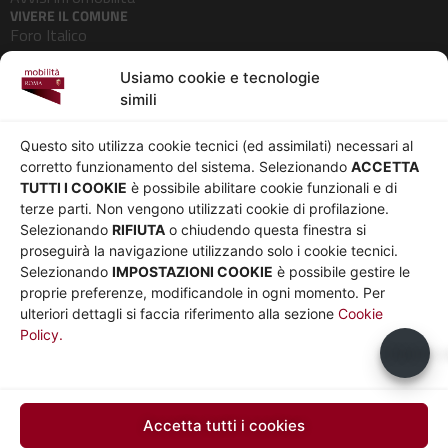
VIVERE IL COMUNE
Foro Italico
Pedonalizzazioni
Usiamo cookie e tecnologie
Aeroporti
simili
AZIENDA
Chi siamo
Privacy
Questo sito utilizza cookie tecnici (ed assimilati) necessari al
Governance
Parità di genere
corretto funzionamento del sistema. Selezionando
ACCETTA
Whistleblowing
Amministrazione
TUTTI I COOKIE
è possibile abilitare cookie funzionali e di
terze parti. Non vengono utilizzati cookie di profilazione.
Co-Marketing
trasparente
Selezionando
RIFIUTA
o chiudendo questa finestra si
Social media policy
Bandi e gare
proseguirà la navigazione utilizzando solo i cookie tecnici.
Informativa Cookie
Note legali
Selezionando
IMPOSTAZIONI COOKIE
è possibile gestire le
Informativa Sito web e
proprie preferenze, modificandole in ogni momento. Per
social media
ulteriori dettagli si faccia riferimento alla sezione
Cookie
Policy.
UTILITÀ
Usiamo c
Sito Roma capitale
Sito Atac
Car Sharing Roma
Accetta tutti i cookies
SEGUICI SU