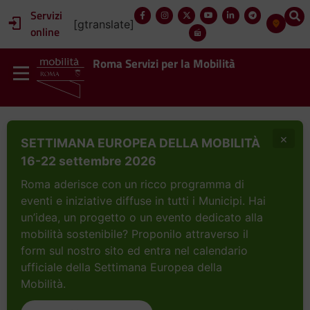
Servizi
[gtranslate]
online
Roma Servizi per la Mobilità
×
SETTIMANA EUROPEA DELLA MOBILITÀ
16-22 settembre 2026
Roma aderisce con un ricco programma di
eventi e iniziative diffuse in tutti i Municipi. Hai
un’idea, un progetto o un evento dedicato alla
mobilità sostenibile? Proponilo attraverso il
form sul nostro sito ed entra nel calendario
ufficiale della Settimana Europea della
Mobilità.