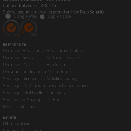
Dal lunedì al venerdì 8.30 -16
Solo su appuntamento da prenotare con l’app
SolariQ
.
Google Play
Apple Store
IN EVIDENZA
Permessi Bus turistici
Bus tram e filobus
Permessi Sosta
Metro e ferrovie
Permessi ZTL
Bicicletta
Persone con disabilità
ZTL a Roma
Servizi per licenze Taxi
Mobilità sharing
Servizi per NCC Roma
Trasporto scolastico
Servizi per Botticelle
Open bus
Servizio Car Sharing
ClicBus
Mobilità elettrica
NOVITÀ
Ultime notizie
Comunicati stampa