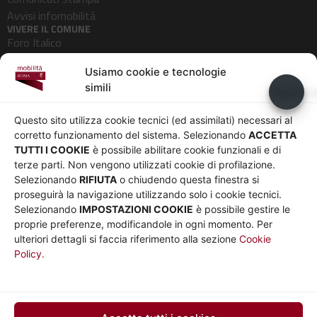
Avvisi infomobilità
VIVERE IL COMUNE
Foro Italico
Pedonalizzazioni
Usiamo cookie e tecnologie
Aeroporti
simili
Usiamo c
AZIENDA
Chi siamo
Privacy
Questo sito utilizza cookie tecnici (ed assimilati) necessari al
Governance
Parità di genere
corretto funzionamento del sistema. Selezionando
ACCETTA
Whistleblowing
Amministrazione
TUTTI I COOKIE
è possibile abilitare cookie funzionali e di
terze parti. Non vengono utilizzati cookie di profilazione.
Co-Marketing
trasparente
Selezionando
RIFIUTA
o chiudendo questa finestra si
Social media policy
Bandi e gare
proseguirà la navigazione utilizzando solo i cookie tecnici.
Informativa Cookie
Note legali
Selezionando
IMPOSTAZIONI COOKIE
è possibile gestire le
Informativa Sito web e
proprie preferenze, modificandole in ogni momento. Per
social media
ulteriori dettagli si faccia riferimento alla sezione
Cookie
Policy.
UTILITÀ
Sito Roma capitale
Sito Atac
Car Sharing Roma