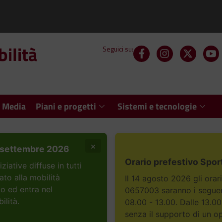
ilità
Seguici su:
 Media
Piani e progetti
Sistemi e tecnologie
×
settembre 2026
Orario prefestivo Spor
ative diffuse in tutti
ato alla mobilità
Il 14 agosto 2026 gli orar
to ed entra nel
0657003 saranno i seguent
ilità.
08.00 - 13.00. Dalle 13.00
senza il supporto di un o