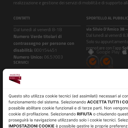
realizzazione e gestione dei servizi di mobilità e di supporto 
CONTATTI
SPORTELLO AL PUBBLI
via Silvio D’Amico 38
Dal lunedì al venerdì 8-18
Dal lunedì al venerdì 8.
Numero Verde titolari di
Solo su appuntamento
contrassegno per persone con
prenotare con l’app
So
disabilità:
800154451
Google Play
Numero Unico:
06.57003
SCRIVICI
Roma Mobilità risponde
AZIENDA
Questo sito utilizza cookie tecnici (ed assimilati) necessari al co
funzionamento del sistema. Selezionando
ACCETTA TUTTI I C
Chi siamo
Privacy
possibile abilitare cookie funzionali e di terze parti. Non vengono
Governance
Parità di genere
cookie di profilazione. Selezionando
RIFIUTA
o chiudendo questa
Whistleblowing
Amministrazione trasp
proseguirà la navigazione utilizzando solo i cookie tecnici. Sel
IMPOSTAZIONI COOKIE
è possibile gestire le proprie preferenz
Co-Marketing
Bandi e gare