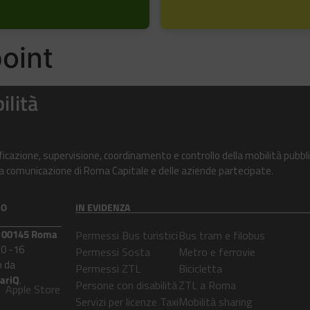
oint
ilità
ificazione, supervisione, coordinamento e controllo della mobilità pubbli
alla comunicazione di Roma Capitale e delle aziende partecipate.
CO
IN EVIDENZA
 – 00145 Roma
Permessi Bus turistici
Bus tram e filobus
30 -16
Permessi Sosta
Metro e ferrovie
 da
Permessi ZTL
Bicicletta
lariQ
.
Persone con disabilità
ZTL a Roma
Apple Store
Servizi per licenze Taxi
Mobilità sharing