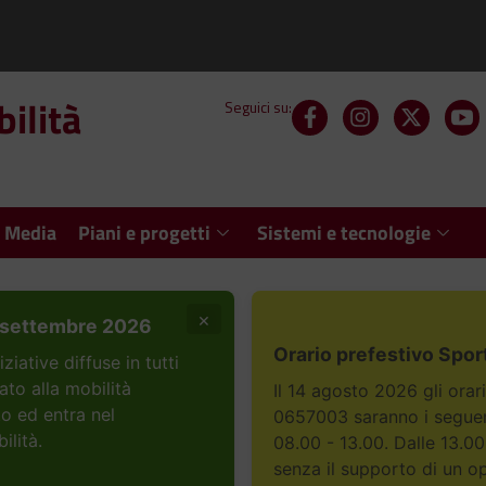
ilità
Seguici su:
 Media
Piani e progetti
Sistemi e tecnologie
×
settembre 2026
Orario prefestivo Spor
ative diffuse in tutti
ato alla mobilità
Il 14 agosto 2026 gli orar
to ed entra nel
0657003 saranno i seguent
ilità.
08.00 - 13.00. Dalle 13.00
senza il supporto di un o