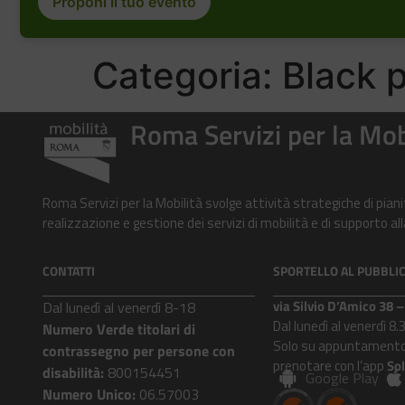
Proponi il tuo evento
Categoria:
Black p
Roma Servizi per la Mob
Roma Servizi per la Mobilità svolge attività strategiche di pian
realizzazione e gestione dei servizi di mobilità e di supporto 
CONTATTI
SPORTELLO AL PUBBLI
via Silvio D’Amico 38
Dal lunedì al venerdì 8-18
Dal lunedì al venerdì 8.
Numero Verde titolari di
Solo su appuntamento
contrassegno per persone con
prenotare con l’app
So
disabilità:
800154451
Google Play
Numero Unico:
06.57003