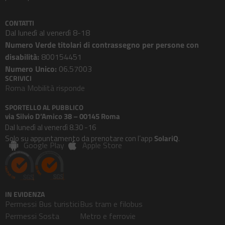
CONTATTI
Dal lunedì al venerdì 8-18
Numero Verde titolari di contrassegno per persone con
disabilità:
800154451
Numero Unico:
06.57003
SCRIVICI
Roma Mobilità risponde
SPORTELLO AL PUBBLICO
via Silvio D’Amico 38 – 00145 Roma
Dal lunedì al venerdì 8.30 -16
Solo su appuntamento da prenotare con l’app
SolariQ
.
Google Play
Apple Store
IN EVIDENZA
Permessi Bus turistici
Bus tram e filobus
Permessi Sosta
Metro e ferrovie