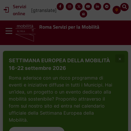
contenuto
Servizi
[gtranslate]
online
Roma Servizi per la Mobilità
×
SETTIMANA EUROPEA DELLA MOBILITÀ
16-22 settembre 2026
Roma aderisce con un ricco programma di
eventi e iniziative diffuse in tutti i Municipi. Hai
un’idea, un progetto o un evento dedicato alla
mobilità sostenibile? Proponilo attraverso il
form sul nostro sito ed entra nel calendario
ufficiale della Settimana Europea della
Mobilità.