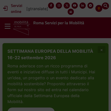
Servizi
[gtranslate]
online
Roma Servizi per la Mobilità
×
SETTIMANA EUROPEA DELLA MOBILITÀ
16-22 settembre 2026
Roma aderisce con un ricco programma di
eventi e iniziative diffuse in tutti i Municipi. Hai
un’idea, un progetto o un evento dedicato alla
mobilità sostenibile? Proponilo attraverso il
form sul nostro sito ed entra nel calendario
ufficiale della Settimana Europea della
Mobilità.