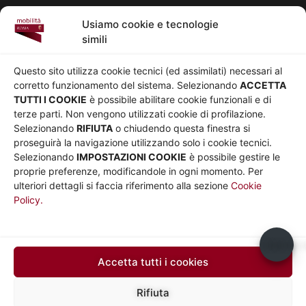
Pedonalizzazioni
Usiamo cookie e tecnologie
Aeroporti
simili
AZIENDA
Chi siamo
Privacy
Questo sito utilizza cookie tecnici (ed assimilati) necessari al
Governance
Parità di genere
corretto funzionamento del sistema. Selezionando
ACCETTA
Whistleblowing
Amministrazione
TUTTI I COOKIE
è possibile abilitare cookie funzionali e di
terze parti. Non vengono utilizzati cookie di profilazione.
Co-Marketing
trasparente
Selezionando
RIFIUTA
o chiudendo questa finestra si
Social media policy
Bandi e gare
proseguirà la navigazione utilizzando solo i cookie tecnici.
Informativa Cookie
Note legali
Selezionando
IMPOSTAZIONI COOKIE
è possibile gestire le
Informativa Sito web e
proprie preferenze, modificandole in ogni momento. Per
social media
ulteriori dettagli si faccia riferimento alla sezione
Cookie
Policy.
UTILITÀ
Sito Roma capitale
Sito Atac
Usiamo c
Car Sharing Roma
Accetta tutti i cookies
SEGUICI SU
Rifiuta