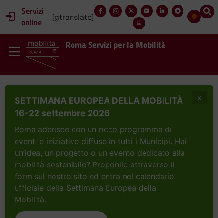
Servizi
[gtranslate]
online
Roma Servizi per la Mobilità
×
SETTIMANA EUROPEA DELLA MOBILITÀ
16-22 settembre 2026
Roma aderisce con un ricco programma di
eventi e iniziative diffuse in tutti i Municipi. Hai
un’idea, un progetto o un evento dedicato alla
mobilità sostenibile? Proponilo attraverso il
form sul nostro sito ed entra nel calendario
ufficiale della Settimana Europea della
Mobilità.