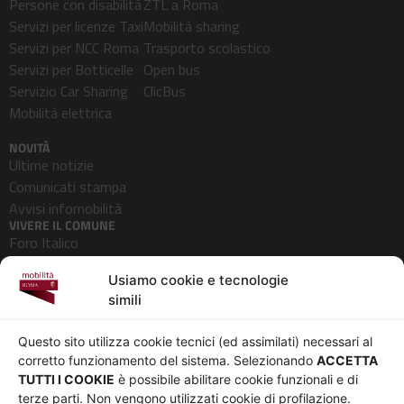
Persone con disabilità
ZTL a Roma
Servizi per licenze Taxi
Mobilità sharing
Servizi per NCC Roma
Trasporto scolastico
Servizi per Botticelle
Open bus
Servizio Car Sharing
ClicBus
Mobilità elettrica
NOVITÀ
Ultime notizie
Comunicati stampa
Avvisi infomobilità
VIVERE IL COMUNE
Foro Italico
Pedonalizzazioni
Usiamo cookie e tecnologie
Aeroporti
simili
AZIENDA
Chi siamo
Privacy
Questo sito utilizza cookie tecnici (ed assimilati) necessari al
Governance
Parità di genere
corretto funzionamento del sistema. Selezionando
ACCETTA
Whistleblowing
Amministrazione
TUTTI I COOKIE
è possibile abilitare cookie funzionali e di
terze parti. Non vengono utilizzati cookie di profilazione.
Co-Marketing
trasparente