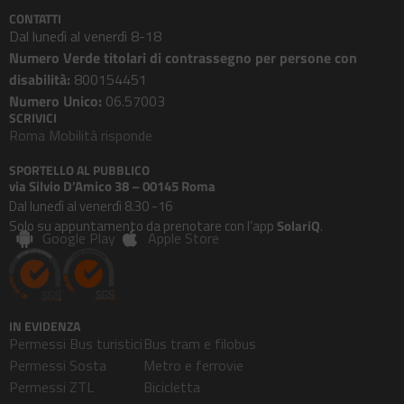
CONTATTI
Dal lunedì al venerdì 8-18
Numero Verde titolari di contrassegno per persone con
disabilità:
800154451
Numero Unico:
06.57003
SCRIVICI
Roma Mobilità risponde
SPORTELLO AL PUBBLICO
via Silvio D’Amico 38 – 00145 Roma
Dal lunedì al venerdì 8.30 -16
Solo su appuntamento da prenotare con l’app
SolariQ
.
Google Play
Apple Store
IN EVIDENZA
Permessi Bus turistici
Bus tram e filobus
Permessi Sosta
Metro e ferrovie
Permessi ZTL
Bicicletta