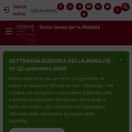
Servizi
[gtranslate]
online
Roma Servizi per la Mobilità
×
SETTIMANA EUROPEA DELLA MOBILITÀ
16-22 settembre 2026
Roma aderisce con un ricco programma di
eventi e iniziative diffuse in tutti i Municipi. Hai
un’idea, un progetto o un evento dedicato alla
mobilità sostenibile? Proponilo attraverso il
form sul nostro sito ed entra nel calendario
ufficiale della Settimana Europea della
Mobilità.