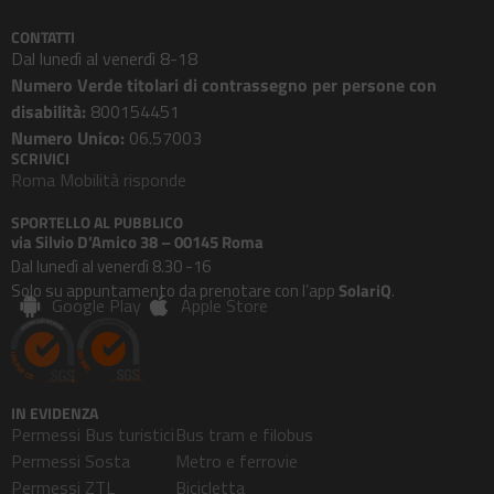
CONTATTI
Dal lunedì al venerdì 8-18
Numero Verde titolari di contrassegno per persone con
disabilità:
800154451
Numero Unico:
06.57003
SCRIVICI
Roma Mobilità risponde
SPORTELLO AL PUBBLICO
via Silvio D’Amico 38 – 00145 Roma
Dal lunedì al venerdì 8.30 -16
Solo su appuntamento da prenotare con l’app
SolariQ
.
Google Play
Apple Store
IN EVIDENZA
Permessi Bus turistici
Bus tram e filobus
Permessi Sosta
Metro e ferrovie
Permessi ZTL
Bicicletta