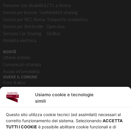
Persone con disabilità
ZTL a Roma
Servizi per licenze Taxi
Mobilità sharing
Servizi per NCC Roma
Trasporto scolastico
Servizi per Botticelle
Open bus
Servizio Car Sharing
ClicBus
Mobilità elettrica
NOVITÀ
Ultime notizie
Comunicati stampa
Avvisi infomobilità
VIVERE IL COMUNE
Foro Italico
Pedonalizzazioni
Usiamo cookie e tecnologie
Aeroporti
simili
AZIENDA
Chi siamo
Privacy
Questo sito utilizza cookie tecnici (ed assimilati) necessari al
Governance
Parità di genere
corretto funzionamento del sistema. Selezionando
ACCETTA
Whistleblowing
Amministrazione
TUTTI I COOKIE
è possibile abilitare cookie funzionali e di