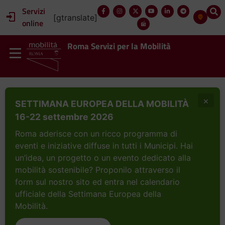
Servizi
[gtranslate]
online
Roma Servizi per la Mobilità
×
SETTIMANA EUROPEA DELLA MOBILITÀ
16-22 settembre 2026
Roma aderisce con un ricco programma di
eventi e iniziative diffuse in tutti i Municipi. Hai
un’idea, un progetto o un evento dedicato alla
mobilità sostenibile? Proponilo attraverso il
form sul nostro sito ed entra nel calendario
ufficiale della Settimana Europea della
Mobilità.