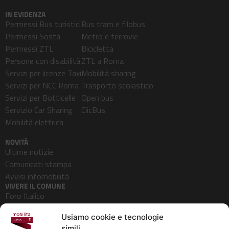
IN EVIDENZA
Permessi Bus turistici
Bus tram e filobus
Permessi Sosta
Metro e ferrovie
Permessi ZTL
Bicicletta
Persone con disabilità
ZTL a Roma
Servizi per licenze Taxi
Mobilità sharing
Servizi per NCC Roma
Trasporto scolastico
Servizi per Botticelle
Open bus
Servizio Car Sharing
ClicBus
Mobilità elettrica
NOVITÀ
Ultime notizie
Comunicati stampa
Avvisi infomobilità
VIVERE IL COMUNE
Foro Italico
Pedonalizzazioni
Usiamo cookie e tecnologie
Aeroporti
simili