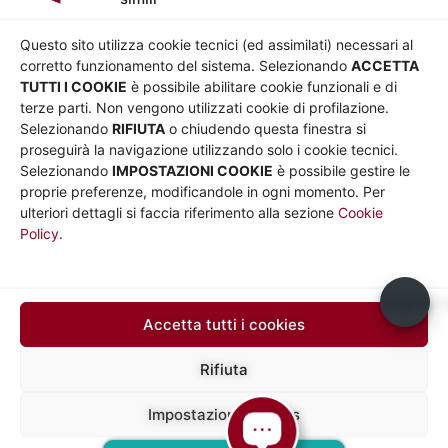
AZIENDA
Chi siamo
Privacy
Questo sito utilizza cookie tecnici (ed assimilati) necessari al
Governance
Parità di genere
corretto funzionamento del sistema. Selezionando
ACCETTA
Whistleblowing
Amministrazione
TUTTI I COOKIE
è possibile abilitare cookie funzionali e di
terze parti. Non vengono utilizzati cookie di profilazione.
Co-Marketing
trasparente
Selezionando
RIFIUTA
o chiudendo questa finestra si
Social media policy
Bandi e gare
proseguirà la navigazione utilizzando solo i cookie tecnici.
Informativa Cookie
Note legali
Selezionando
IMPOSTAZIONI COOKIE
è possibile gestire le
Informativa Sito web e
proprie preferenze, modificandole in ogni momento. Per
social media
ulteriori dettagli si faccia riferimento alla sezione
Cookie
Policy.
UTILITÀ
Sito Roma capitale
Sito Atac
Usiamo c
Car Sharing Roma
Accetta tutti i cookies
SEGUICI SU
Rifiuta
Impostazioni cookies
Mapp
Sede legale in via Silvio D’Amico 40, 00145 Roma, P. IVA e N.
Iscrizione 10735431008 del 31/12/2009 Numero REA 1253419
a del