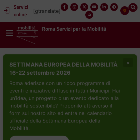
Servizi
[gtranslate]
online
Roma Servizi per la Mobilità
×
SETTIMANA EUROPEA DELLA MOBILITÀ
16-22 settembre 2026
Roma aderisce con un ricco programma di
eventi e iniziative diffuse in tutti i Municipi. Hai
un’idea, un progetto o un evento dedicato alla
mobilità sostenibile? Proponilo attraverso il
form sul nostro sito ed entra nel calendario
ufficiale della Settimana Europea della
Mobilità.