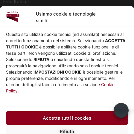
Foro Italico
Pedonalizzazioni
Usiamo cookie e tecnologie
Aeroporti
simili
AZIENDA
Chi siamo
Privacy
Questo sito utilizza cookie tecnici (ed assimilati) necessari al
Governance
Parità di genere
corretto funzionamento del sistema. Selezionando
ACCETTA
Whistleblowing
Amministrazione
TUTTI I COOKIE
è possibile abilitare cookie funzionali e di
terze parti. Non vengono utilizzati cookie di profilazione.
Co-Marketing
trasparente
Selezionando
RIFIUTA
o chiudendo questa finestra si
Social media policy
Bandi e gare
proseguirà la navigazione utilizzando solo i cookie tecnici.
Informativa Cookie
Note legali
Selezionando
IMPOSTAZIONI COOKIE
è possibile gestire le
Informativa Sito web e
proprie preferenze, modificandole in ogni momento. Per
social media
ulteriori dettagli si faccia riferimento alla sezione
Cookie
Policy.
UTILITÀ
Sito Roma capitale
Sito Atac
Usiamo c
Car Sharing Roma
Accetta tutti i cookies
SEGUICI SU
Rifiuta