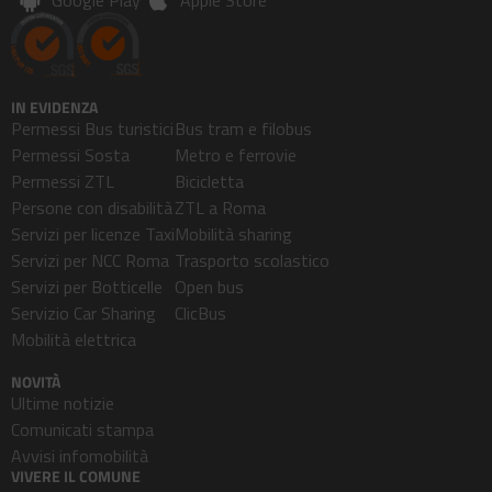
Google Play
Apple Store
IN EVIDENZA
Permessi Bus turistici
Bus tram e filobus
Permessi Sosta
Metro e ferrovie
Permessi ZTL
Bicicletta
Persone con disabilità
ZTL a Roma
Servizi per licenze Taxi
Mobilità sharing
Servizi per NCC Roma
Trasporto scolastico
Servizi per Botticelle
Open bus
Servizio Car Sharing
ClicBus
Mobilità elettrica
NOVITÀ
Ultime notizie
Comunicati stampa
Avvisi infomobilità
VIVERE IL COMUNE