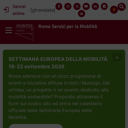
Servizi
[gtranslate]
online
Roma Servizi per la Mobilità
×
SETTIMANA EUROPEA DELLA MOBILITÀ
16-22 settembre 2026
Roma aderisce con un ricco programma di
eventi e iniziative diffuse in tutti i Municipi. Hai
un’idea, un progetto o un evento dedicato alla
mobilità sostenibile? Proponilo attraverso il
form sul nostro sito ed entra nel calendario
ufficiale della Settimana Europea della
Mobilità.