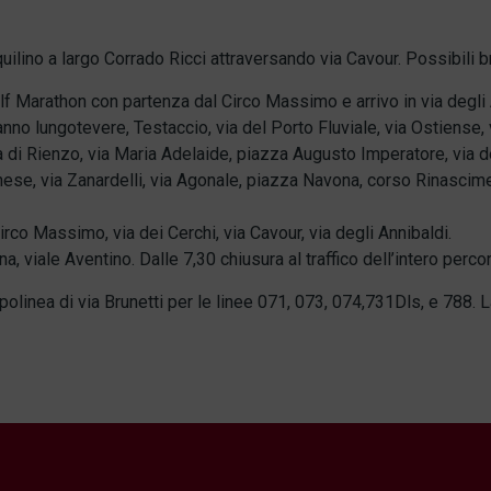
quilino a largo Corrado Ricci attraversando via Cavour. Possibili b
f Marathon con partenza dal Circo Massimo e arrivo in via degli A
nno lungotevere, Testaccio, via del Porto Fluviale, via Ostiense, 
la di Rienzo, via Maria Adelaide, piazza Augusto Imperatore, via d
hese, via Zanardelli, via Agonale, piazza Navona, corso Rinascimen
rco Massimo, via dei Cerchi, via Cavour, via degli Annibaldi.
, viale Aventino. Dalle 7,30 chiusura al traffico dell’intero perco
apolinea di via Brunetti per le linee 071, 073, 074,731Dls, e 788.