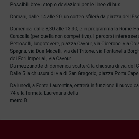
Possibili brevi stop o deviazioni per le linee di bus.
Domani, dalle 14 alle 20, un corteo sfilerà da piazza dell’Es
Domenica, dalle 8,30 alle 13,30, è in programma la Rome Hal
Caracalla (per quella non competitiva). I percorsi interessera
Petroselli, lungotevere, piazza Cavour, via Cicerone, via Co
Spagna, via Due Macelli, via del Tritone, via Fontanella Borg
dei Fori Imperiali, via Cavour.
Da mezzanotte di domenica scatterà la chiusura di via del Ci
Dalle 5 la chiusura di via di San Gregorio, piazza Porta Capena
Da lunedì, a Fonte Laurentina, entrerà in funzione il nuovo c
74 e la fermata Laurentina della
metro B.