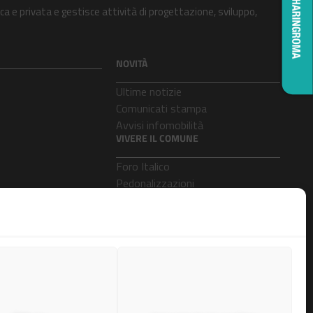
ca e privata e gestisce attività di progettazione, sviluppo,
NOVITÀ
Ultime notizie
Comunicati stampa
Avvisi infomobilità
VIVERE IL COMUNE
Foro Italico
Pedonalizzazioni
Aeroporti