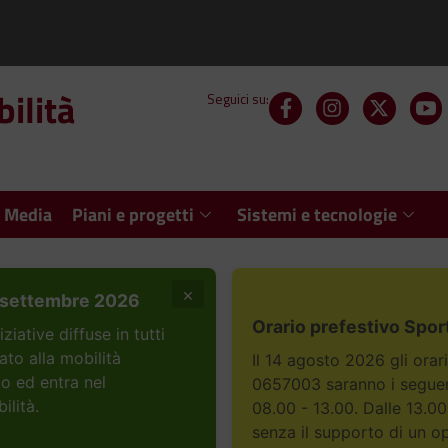
ilità
Seguici su:
 Media
Piani e progetti
Sistemi e tecnologie
×
settembre 2026
Orario prefestivo Spor
ative diffuse in tutti
ato alla mobilità
Il 14 agosto 2026 gli orar
to ed entra nel
0657003 saranno i seguent
ilità.
08.00 - 13.00. Dalle 13.00
senza il supporto di un o