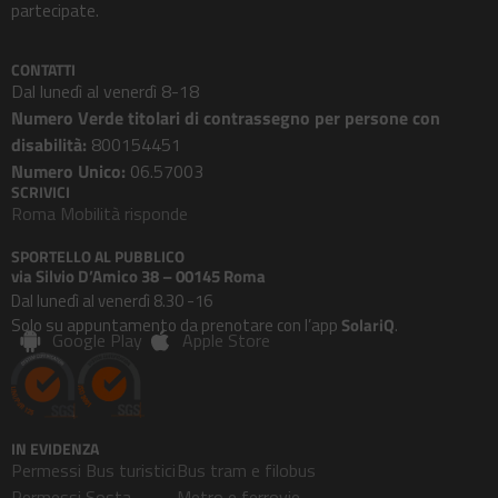
partecipate.
CONTATTI
Dal lunedì al venerdì 8-18
Numero Verde titolari di contrassegno per persone con
disabilità:
800154451
Numero Unico:
06.57003
SCRIVICI
Roma Mobilità risponde
SPORTELLO AL PUBBLICO
via Silvio D’Amico 38 – 00145 Roma
Dal lunedì al venerdì 8.30 -16
Solo su appuntamento da prenotare con l’app
SolariQ
.
Google Play
Apple Store
IN EVIDENZA
Permessi Bus turistici
Bus tram e filobus
Permessi Sosta
Metro e ferrovie