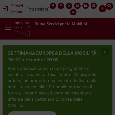
Servizi
[gtranslate]
online
Roma Servizi per la Mobilità
×
SETTIMANA EUROPEA DELLA MOBILITÀ
16-22 settembre 2026
Roma aderisce con un ricco programma di
eventi e iniziative diffuse in tutti i Municipi. Hai
un’idea, un progetto o un evento dedicato alla
mobilità sostenibile? Proponilo attraverso il
form sul nostro sito ed entra nel calendario
ufficiale della Settimana Europea della
Mobilità.