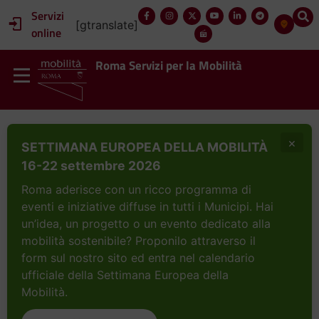
Servizi
[gtranslate]
online
Roma Servizi per la Mobilità
×
SETTIMANA EUROPEA DELLA MOBILITÀ
16-22 settembre 2026
Roma aderisce con un ricco programma di
eventi e iniziative diffuse in tutti i Municipi. Hai
un’idea, un progetto o un evento dedicato alla
mobilità sostenibile? Proponilo attraverso il
form sul nostro sito ed entra nel calendario
ufficiale della Settimana Europea della
Mobilità.