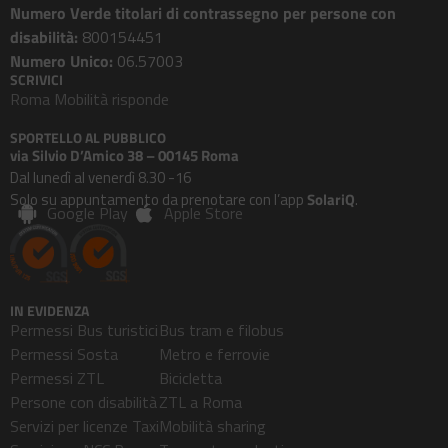
Numero Verde titolari di contrassegno per persone con
disabilità:
800154451
Numero Unico:
06.57003
SCRIVICI
Roma Mobilità risponde
SPORTELLO AL PUBBLICO
via Silvio D’Amico 38 – 00145 Roma
Dal lunedì al venerdì 8.30 -16
Solo su appuntamento da prenotare con l’app
SolariQ
.
Google Play
Apple Store
IN EVIDENZA
Permessi Bus turistici
Bus tram e filobus
Permessi Sosta
Metro e ferrovie
Permessi ZTL
Bicicletta
Persone con disabilità
ZTL a Roma
Servizi per licenze Taxi
Mobilità sharing