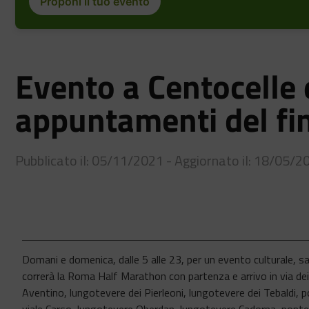
Proponi il tuo evento
Evento a Centocelle
appuntamenti del fi
Pubblicato il: 05/11/2021 - Aggiornato il: 18/05/2
Domani e domenica, dalle 5 alle 23, per un evento culturale, sarà
correrà la Roma Half Marathon con partenza e arrivo in via dei 
Aventino, lungotevere dei Pierleoni, lungotevere dei Tebaldi, po
viale Carso, lungotevere Oberdan, lungotevere Cadorna, ponte d