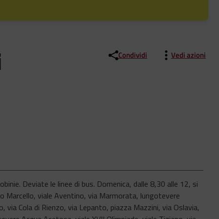
i
Condividi
Vedi azioni
obinie. Deviate le linee di bus. Domenica, dalle 8,30 alle 12, si
tro Marcello, viale Aventino, via Marmorata, lungotevere
, via Cola di Rienzo, via Lepanto, piazza Mazzini, via Oslavia,
evere Acqua Acetosa, viale XVII Olimpiade, viale Tiziano, via