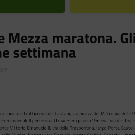
 e Mezza maratona. Gl
ne settimana
022
 chiusa al traffico via dei Castani, tra piazza dei Mirti e via delle R
Fori Imperiali. Il percorso attraverserà piazza Venezia, via del Tea
nte Vittorio Emanuele II, via della Traspontina, largo Porta Castello
ella Musica, lungotevere Flaminio, piazza Cardinal Consalvi, lungot