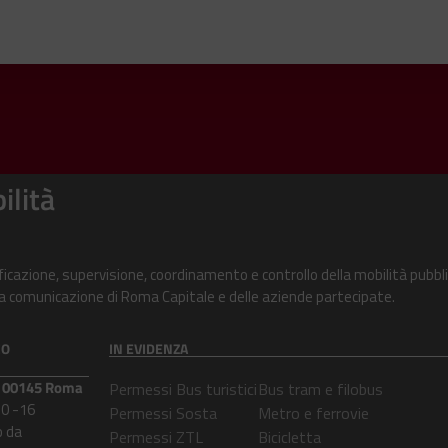
ilità
ificazione, supervisione, coordinamento e controllo della mobilità pubbli
alla comunicazione di Roma Capitale e delle aziende partecipate.
CO
IN EVIDENZA
 – 00145 Roma
Permessi Bus turistici
Bus tram e filobus
30 -16
Permessi Sosta
Metro e ferrovie
 da
Permessi ZTL
Bicicletta