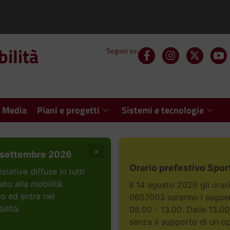
ilità
Seguici su:
 Media
Piani e progetti
Sistemi e tecnologie
×
settembre 2026
Orario prefestivo Spor
ative diffuse in tutti
ato alla mobilità
Il 14 agosto 2026 gli orar
to ed entra nel
0657003 saranno i seguent
ilità.
08.00 - 13.00. Dalle 13.00
senza il supporto di un o