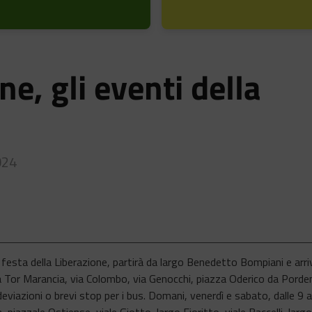
ne, gli eventi della
024
a festa della Liberazione, partirà da largo Benedetto Bompiani e arr
 via Tor Marancia, via Colombo, via Genocchi, piazza Oderico da Pord
viazioni o brevi stop per i bus. Domani, venerdì e sabato, dalle 9 all
, piazzale Ostiense, viale Giotto, largo Fioritto, viale Baccelli, lar