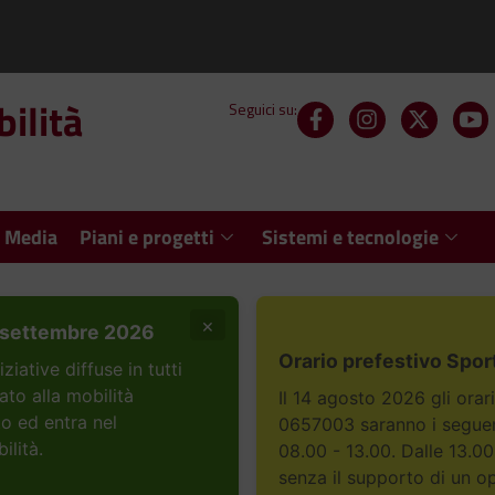
ilità
Seguici su:
 Media
Piani e progetti
Sistemi e tecnologie
×
settembre 2026
Orario prefestivo Spor
ative diffuse in tutti
ato alla mobilità
Il 14 agosto 2026 gli orar
to ed entra nel
0657003 saranno i seguent
ilità.
08.00 - 13.00. Dalle 13.00
senza il supporto di un o