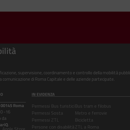
ilità
ificazione, supervisione, coordinamento e controllo della mobilità pubbli
alla comunicazione di Roma Capitale e delle aziende partecipate.
CO
IN EVIDENZA
 – 00145 Roma
Permessi Bus turistici
Bus tram e filobus
30 -16
Permessi Sosta
Metro e ferrovie
 da
Permessi ZTL
Bicicletta
lariQ
.
Persone con disabilità
ZTL a Roma
Apple Store