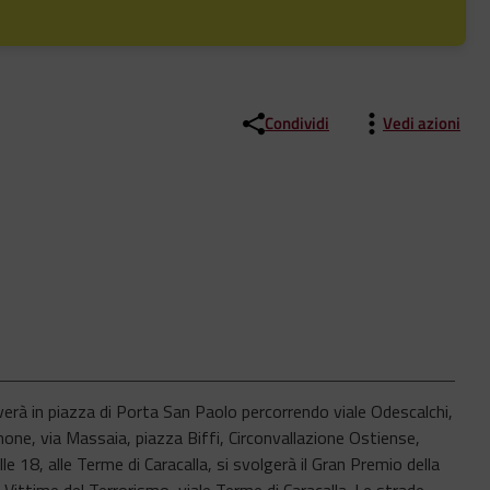
Condividi
Vedi azioni
iverà in piazza di Porta San Paolo percorrendo viale Odescalchi,
enone, via Massaia, piazza Biffi, Circonvallazione Ostiense,
e 18, alle Terme di Caracalla, si svolgerà il Gran Premio della
go Vittime del Terrorismo, viale Terme di Caracalla. Le strade