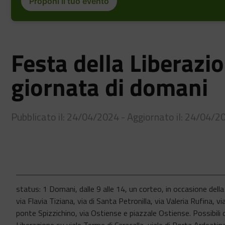
Proponi il tuo evento
Festa della Liberazio
giornata di domani
Pubblicato il: 24/04/2024 - Aggiornato il: 24/04/2
status: 1 Domani, dalle 9 alle 14, un corteo, in occasione dell
via Flavia Tiziana, via di Santa Petronilla, via Valeria Rufina,
ponte Spizzichino, via Ostiense e piazzale Ostiense. Possibili de
Liberazione su viale Terme di Caracalla, viale di Porta Ardeatina