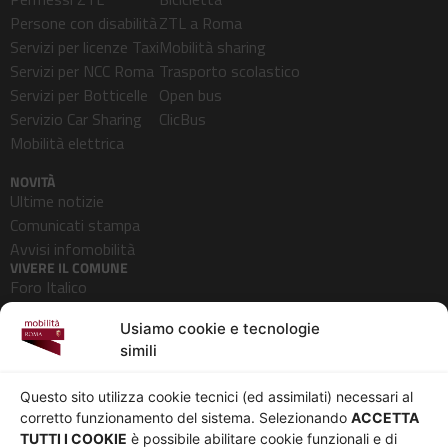
Persone con disabilità
ZTL a Roma
Servizi per licenze Taxi
Mobilità sharing
Servizi per NCC Roma
Trasporto scolastico
Servizi per Botticelle
Open bus
Servizio Car Sharing
ClicBus
Mobilità elettrica
NOVITÀ
Ultime notizie
Comunicati stampa
Avvisi infomobilità
VIVERE IL COMUNE
Foro Italico
Pedonalizzazioni
Usiamo cookie e tecnologie
Aeroporti
simili
AZIENDA
Chi siamo
Privacy
Questo sito utilizza cookie tecnici (ed assimilati) necessari al
Governance
Parità di genere
corretto funzionamento del sistema. Selezionando
ACCETTA
Whistleblowing
Amministrazione
TUTTI I COOKIE
è possibile abilitare cookie funzionali e di