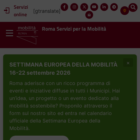
Servizi
[gtranslate]
online
Roma Servizi per la Mobilità
×
SETTIMANA EUROPEA DELLA MOBILITÀ
16-22 settembre 2026
Roma aderisce con un ricco programma di
eventi e iniziative diffuse in tutti i Municipi. Hai
un’idea, un progetto o un evento dedicato alla
mobilità sostenibile? Proponilo attraverso il
form sul nostro sito ed entra nel calendario
ufficiale della Settimana Europea della
Mobilità.