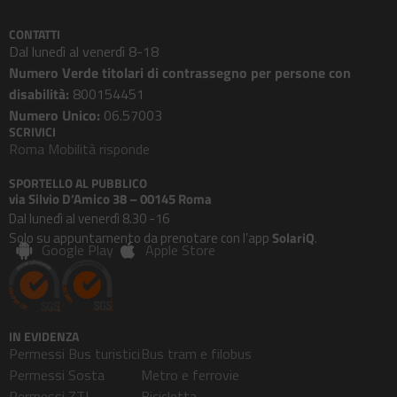
CONTATTI
Dal lunedì al venerdì 8-18
Numero Verde titolari di contrassegno per persone con
disabilità:
800154451
Numero Unico:
06.57003
SCRIVICI
Roma Mobilità risponde
SPORTELLO AL PUBBLICO
via Silvio D’Amico 38 – 00145 Roma
Dal lunedì al venerdì 8.30 -16
Solo su appuntamento da prenotare con l’app
SolariQ
.
Google Play
Apple Store
IN EVIDENZA
Permessi Bus turistici
Bus tram e filobus
Permessi Sosta
Metro e ferrovie
Permessi ZTL
Bicicletta