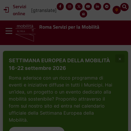
Servizi
[gtranslate]
online
Roma Servizi per la Mobilità
×
SETTIMANA EUROPEA DELLA MOBILITÀ
16-22 settembre 2026
Roma aderisce con un ricco programma di
eventi e iniziative diffuse in tutti i Municipi. Hai
un’idea, un progetto o un evento dedicato alla
mobilità sostenibile? Proponilo attraverso il
form sul nostro sito ed entra nel calendario
ufficiale della Settimana Europea della
Mobilità.