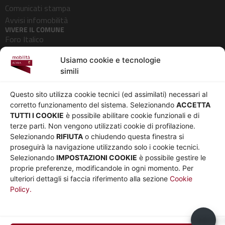
Comunicati stampa
Avvisi infomobilità
VIVERE IL COMUNE
Foro Italico
Pedonalizzazioni
Usiamo cookie e tecnologie
Aeroporti
simili
AZIENDA
Chi siamo
Privacy
Questo sito utilizza cookie tecnici (ed assimilati) necessari al
Governance
Parità di genere
corretto funzionamento del sistema. Selezionando
ACCETTA
Whistleblowing
Amministrazione
TUTTI I COOKIE
è possibile abilitare cookie funzionali e di
terze parti. Non vengono utilizzati cookie di profilazione.
Co-Marketing
trasparente
Selezionando
RIFIUTA
o chiudendo questa finestra si
Social media policy
Bandi e gare
proseguirà la navigazione utilizzando solo i cookie tecnici.
Informativa Cookie
Note legali
Selezionando
IMPOSTAZIONI COOKIE
è possibile gestire le
Informativa Sito web e
proprie preferenze, modificandole in ogni momento. Per
social media
ulteriori dettagli si faccia riferimento alla sezione
Cookie
Policy.
UTILITÀ
Sito Roma capitale
Sito Atac
Usiamo c