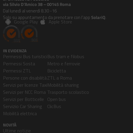
via Silvio D’Amico 38 – 00145 Roma
Dal lunedì al venerdì 8.30 -16
Solo su appuntamento da prenotare con l’app
SolariQ
.
Google Play
Apple Store
IN EVIDENZA
Permessi Bus turistici
Bus tram e filobus
Permessi Sosta
Metro e ferrovie
Permessi ZTL
Bicicletta
Persone con disabilità
ZTL a Roma
Servizi per licenze Taxi
Mobilità sharing
Servizi per NCC Roma
Trasporto scolastico
Servizi per Botticelle
Open bus
Servizio Car Sharing
ClicBus
Mobilità elettrica
NOVITÀ
Ultime notizie