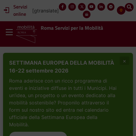
Servizi
[gtranslate]
online
Roma Servizi per la Mobilità
×
SETTIMANA EUROPEA DELLA MOBILITÀ
16-22 settembre 2026
Roma aderisce con un ricco programma di
eventi e iniziative diffuse in tutti i Municipi. Hai
un’idea, un progetto o un evento dedicato alla
mobilità sostenibile? Proponilo attraverso il
form sul nostro sito ed entra nel calendario
ufficiale della Settimana Europea della
Mobilità.