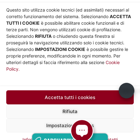
AZIENDA
Chi siamo
Privacy
Questo sito utilizza cookie tecnici (ed assimilati) necessari al
Governance
Parità di genere
corretto funzionamento del sistema. Selezionando
ACCETTA
Whistleblowing
Amministrazione
TUTTI I COOKIE
è possibile abilitare cookie funzionali e di
terze parti. Non vengono utilizzati cookie di profilazione.
Co-Marketing
trasparente
Selezionando
RIFIUTA
o chiudendo questa finestra si
Social media policy
Bandi e gare
proseguirà la navigazione utilizzando solo i cookie tecnici.
Informativa Cookie
Note legali
Selezionando
IMPOSTAZIONI COOKIE
è possibile gestire le
Informativa Sito web e
proprie preferenze, modificandole in ogni momento. Per
social media
ulteriori dettagli si faccia riferimento alla sezione
Cookie
Policy.
UTILITÀ
Sito Roma capitale
Sito Atac
Usiamo c
Car Sharing Roma
Accetta tutti i cookies
SEGUICI SU
Rifiuta
Impostazioni cookies
Mapp
Sede legale in via Silvio D’Amico 40, 00145 Roma, P. IVA e N.
Iscrizione 10735431008 del 31/12/2009 Numero REA 1253419
a del
Capitale Sociale € 10.000.000,00 i.v.
Informative privacy
Social Media Policy
Contatti