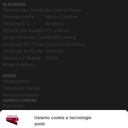
IN EVIDENZA
Permessi Bus turistici
Bus tram e filobus
Permessi Sosta
Metro e ferrovie
Permessi ZTL
Bicicletta
Persone con disabilità
ZTL a Roma
Servizi per licenze Taxi
Mobilità sharing
Servizi per NCC Roma
Trasporto scolastico
Servizi per Botticelle
Open bus
Servizio Car Sharing
ClicBus
Mobilità elettrica
NOVITÀ
Ultime notizie
Comunicati stampa
Avvisi infomobilità
VIVERE IL COMUNE
Foro Italico
Pedonalizzazioni
Usiamo cookie e tecnologie
Aeroporti
simili