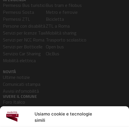
Permessi Bus turistici
Bus tram e filobus
Permessi Sosta
Metro e ferrovie
Permessi ZTL
Bicicletta
Persone con disabilità
ZTL a Roma
Servizi per licenze Taxi
Mobilità sharing
Servizi per NCC Roma
Trasporto scolastico
Servizi per Botticelle
Open bus
Servizio Car Sharing
ClicBus
Mobilità elettrica
NOVITÀ
Ultime notizie
Comunicati stampa
Avvisi infomobilità
VIVERE IL COMUNE
Foro Italico
Pedonalizzazioni
Usiamo cookie e tecnologie
Aeroporti
simili
AZIENDA