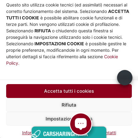
Chi siamo
Privacy
Questo sito utilizza cookie tecnici (ed assimilati) necessari al
Governance
Parità di genere
corretto funzionamento del sistema. Selezionando
ACCETTA
Whistleblowing
Amministrazione
TUTTI I COOKIE
è possibile abilitare cookie funzionali e di
terze parti. Non vengono utilizzati cookie di profilazione.
Co-Marketing
trasparente
Selezionando
RIFIUTA
o chiudendo questa finestra si
Social media policy
Bandi e gare
proseguirà la navigazione utilizzando solo i cookie tecnici.
Informativa Cookie
Note legali
Selezionando
IMPOSTAZIONI COOKIE
è possibile gestire le
Informativa Sito web e
proprie preferenze, modificandole in ogni momento. Per
social media
ulteriori dettagli si faccia riferimento alla sezione
Cookie
Policy.
UTILITÀ
Sito Roma capitale
Usiamo c
Sito Atac
Car Sharing Roma
Accetta tutti i cookies
SEGUICI SU
Rifiuta
Impostazioni cookies
Mapp
Sede legale in via Silvio D’Amico 40, 00145 Roma, P. IVA e N.
Iscrizione 10735431008 del 31/12/2009 Numero REA 1253419
a del
Capitale Sociale € 10.000.000,00 i.v.
Informative privacy
Social Media Policy
Contatti
sito