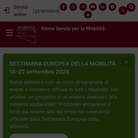
Servizi
[gtranslate]
online
Roma Servizi per la Mobilità
×
SETTIMANA EUROPEA DELLA MOBILITÀ
16-22 settembre 2026
Roma aderisce con un ricco programma di
eventi e iniziative diffuse in tutti i Municipi. Hai
un’idea, un progetto o un evento dedicato alla
mobilità sostenibile? Proponilo attraverso il
form sul nostro sito ed entra nel calendario
ufficiale della Settimana Europea della
Mobilità.