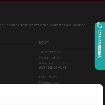
ca e privata e gestisce attività di progettazione, sviluppo,
NOVITÀ
Ultime notizie
Comunicati stampa
Avvisi infomobilità
VIVERE IL COMUNE
Foro Italico
Pedonalizzazioni
Aeroporti