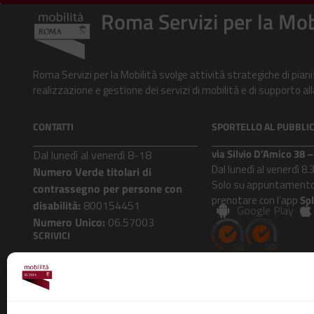
Roma Servizi per la Mob
Roma Servizi per la Mobilità svolge attività strategiche di pian
realizzazione e gestione dei servizi di mobilità e di supporto 
CONTATTI
SPORTELLO AL PUBBLI
via Silvio D’Amico 38
Dal lunedì al venerdì 8-18
Dal lunedì al venerdì 8.
Numero Verde titolari di
Solo su appuntamento
contrassegno per persone con
prenotare con l’app
So
disabilità:
800154451
Google Play
Numero Unico:
06.57003
SCRIVICI
Roma Mobilità risponde