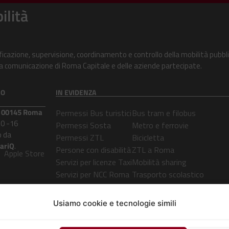
ilità
ificazione, supervisione, coordinamento e controllo della mobilità pubbli
alla comunicazione di Roma Capitale e delle aziende partecipate.
CO
IN EVIDENZA
 – 00145 Roma
Permessi Bus turistici
Bus tram e filobus
30 -16
Permessi Sosta
Metro e ferrovie
 da
Permessi ZTL
Bicicletta
lariQ
.
Persone con disabilità
ZTL a Roma
Apple Store
Servizi per licenze Taxi
Mobilità sharing
Servizi per NCC Roma
Trasporto scolastico
Servizi per Botticelle
Open bus
Servizio Car Sharing
ClicBus
Usiamo cookie e tecnologie simili
Mobilità elettrica