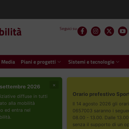
ilità
Seguici su:
 Media
Piani e progetti
Sistemi e tecnologie
×
settembre 2026
Orario prefestivo Spor
ative diffuse in tutti
ato alla mobilità
Il 14 agosto 2026 gli orar
to ed entra nel
0657003 saranno i seguent
ilità.
08.00 - 13.00. Dalle 13.00
senza il supporto di un o