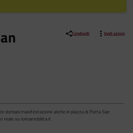
San
Condividi
Vedi azioni
empre domani manifestazione anche in piazza di Porta San
mpo reale su romamobilita.it