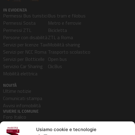
IN EVIDENZA
Permessi Bus turistici
Bus tram e filobus
Permessi Sosta
Metro e ferrovie
Permessi ZTL
Bicicletta
Persone con disabilità
ZTL a Roma
Servizi per licenze Taxi
Mobilità sharing
Servizi per NCC Roma
Trasporto scolastico
Servizi per Botticelle
Open bus
Servizio Car Sharing
ClicBus
Mobilità elettrica
NOVITÀ
Ultime notizie
Comunicati stampa
Avvisi infomobilità
VIVERE IL COMUNE
Foro Italico
Pedonalizzazioni
Usiamo cookie e tecnologie
Aeroporti