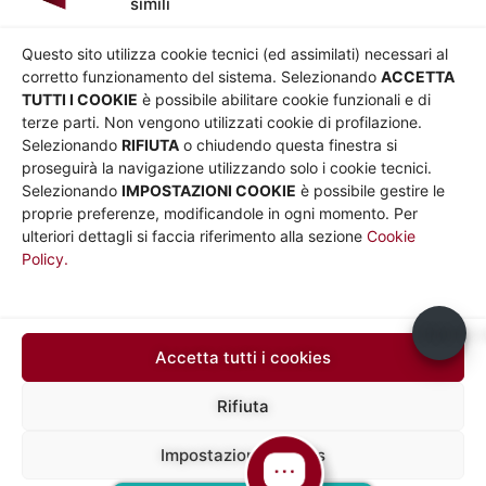
simili
AZIENDA
Chi siamo
Privacy
Questo sito utilizza cookie tecnici (ed assimilati) necessari al
Governance
Parità di genere
corretto funzionamento del sistema. Selezionando
ACCETTA
Whistleblowing
Amministrazione
TUTTI I COOKIE
è possibile abilitare cookie funzionali e di
terze parti. Non vengono utilizzati cookie di profilazione.
Co-Marketing
trasparente
Selezionando
RIFIUTA
o chiudendo questa finestra si
Social media policy
Bandi e gare
proseguirà la navigazione utilizzando solo i cookie tecnici.
Informativa Cookie
Note legali
Selezionando
IMPOSTAZIONI COOKIE
è possibile gestire le
Informativa Sito web e
proprie preferenze, modificandole in ogni momento. Per
social media
ulteriori dettagli si faccia riferimento alla sezione
Cookie
Policy.
UTILITÀ
Sito Roma capitale
Sito Atac
Usiamo c
Car Sharing Roma
Accetta tutti i cookies
SEGUICI SU
Rifiuta
Impostazioni cookies
Mapp
Sede legale in via Silvio D’Amico 40, 00145 Roma, P. IVA e N.
Iscrizione 10735431008 del 31/12/2009 Numero REA 1253419
a del