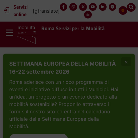
Servizi
[gtranslate]
online
Roma Servizi per la Mobilità
×
SETTIMANA EUROPEA DELLA MOBILITÀ
16-22 settembre 2026
Roma aderisce con un ricco programma di
eventi e iniziative diffuse in tutti i Municipi. Hai
un’idea, un progetto o un evento dedicato alla
mobilità sostenibile? Proponilo attraverso il
form sul nostro sito ed entra nel calendario
ufficiale della Settimana Europea della
Mobilità.