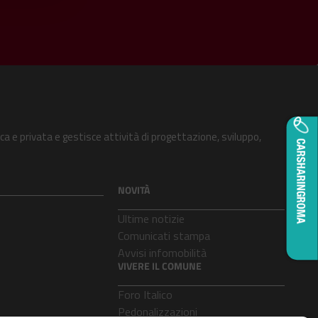
ca e privata e gestisce attività di progettazione, sviluppo,
NOVITÀ
Ultime notizie
Comunicati stampa
Avvisi infomobilità
VIVERE IL COMUNE
Foro Italico
Pedonalizzazioni