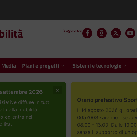
ilità
Seguici su:
 Media
Piani e progetti
Sistemi e tecnologie
×
settembre 2026
Orario prefestivo Spor
ative diffuse in tutti
ato alla mobilità
Il 14 agosto 2026 gli orar
to ed entra nel
0657003 saranno i seguent
ilità.
08.00 - 13.00. Dalle 13.00
senza il supporto di un o