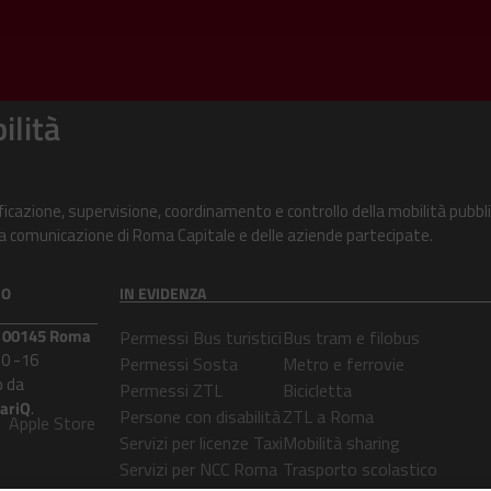
ilità
ificazione, supervisione, coordinamento e controllo della mobilità pubbli
alla comunicazione di Roma Capitale e delle aziende partecipate.
CO
IN EVIDENZA
 – 00145 Roma
Permessi Bus turistici
Bus tram e filobus
30 -16
Permessi Sosta
Metro e ferrovie
 da
Permessi ZTL
Bicicletta
lariQ
.
Persone con disabilità
ZTL a Roma
Apple Store
Servizi per licenze Taxi
Mobilità sharing
Servizi per NCC Roma
Trasporto scolastico