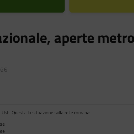
azionale, aperte metr
026
o Usb. Questa la situazione sulla rete romana:
rse
rse