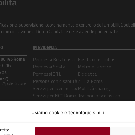
ilità
ificazione, supervisione, coordinamento e controllo della mobilità pubbli
alla comunicazione di Roma Capitale e delle aziende partecipate.
CO
IN EVIDENZA
 – 00145 Roma
Permessi Bus turistici
Bus tram e filobus
30 -16
Permessi Sosta
Metro e ferrovie
 da
Permessi ZTL
Bicicletta
lariQ
.
Persone con disabilità
ZTL a Roma
Apple Store
Servizi per licenze Taxi
Mobilità sharing
Servizi per NCC Roma
Trasporto scolastico
Servizi per Botticelle
Open bus
Servizio Car Sharing
ClicBus
Usiamo cookie e tecnologie simili
Mobilità elettrica
UTILITÀ
rretto