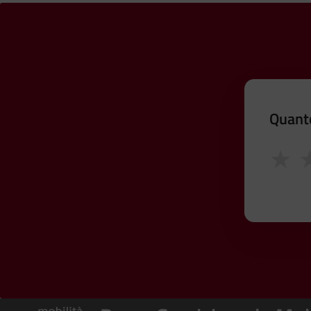
Quanto
★