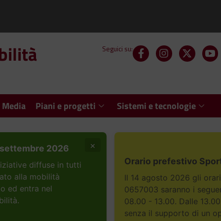
ilità
Seguici su:
 Media
Piani e progetti
Sistemi e tecnologie
×
settembre 2026
Orario prefestivo Spor
ative diffuse in tutti
ato alla mobilità
Il 14 agosto 2026 gli orar
to ed entra nel
0657003 saranno i seguent
ilità.
08.00 - 13.00. Dalle 13.00
senza il supporto di un o