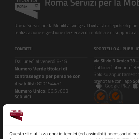
Roma Servizi per la Mob
Roma Servizi per la Mobilità svolge attività strategiche di pian
realizzazione e gestione dei servizi di mobilità e di supporto 
CONTATTI
SPORTELLO AL PUBBLI
via Silvio D’Amico 38
Dal lunedì al venerdì 8-18
Dal lunedì al venerdì 8.
Numero Verde titolari di
Solo su appuntamento
contrassegno per persone con
prenotare con l’app
So
disabilità:
800154451
Google Play
Numero Unico:
06.57003
SCRIVICI
Roma Mobilità risponde
AZIENDA
Questo sito utilizza cookie tecnici (ed assimilati) necessari al co