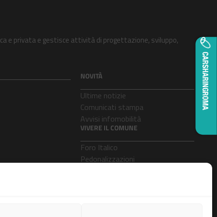
ca e privata e gestisce attività di progettazione, sviluppo,
NOVITÀ
Ultime notizie
Comunicati stampa
Avvisi infomobilità
VIVERE IL COMUNE
Foro Italico
Pedonalizzazioni
Aeroporti