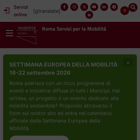
Servizi
[gtranslate]
online
Roma Servizi per la Mobilità
×
SETTIMANA EUROPEA DELLA MOBILITÀ
16-22 settembre 2026
Roma aderisce con un ricco programma di
eventi e iniziative diffuse in tutti i Municipi. Hai
un’idea, un progetto o un evento dedicato alla
mobilità sostenibile? Proponilo attraverso il
form sul nostro sito ed entra nel calendario
ufficiale della Settimana Europea della
Mobilità.