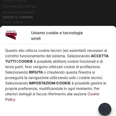
Comunicati stampa
Avvisi infomobilità
VIVERE IL COMUNE
Foro Italico
Pedonalizzazioni
Usiamo cookie e tecnologie
Aeroporti
simili
AZIENDA
Chi siamo
Privacy
Questo sito utilizza cookie tecnici (ed assimilati) necessari al
Governance
Parità di genere
corretto funzionamento del sistema. Selezionando
ACCETTA
Whistleblowing
Amministrazione
TUTTI I COOKIE
è possibile abilitare cookie funzionali e di
terze parti. Non vengono utilizzati cookie di profilazione.
Co-Marketing
trasparente
Selezionando
RIFIUTA
o chiudendo questa finestra si
Social media policy
Bandi e gare
proseguirà la navigazione utilizzando solo i cookie tecnici.
Informativa Cookie
Note legali
Selezionando
IMPOSTAZIONI COOKIE
è possibile gestire le
Informativa Sito web e
proprie preferenze, modificandole in ogni momento. Per
social media
ulteriori dettagli si faccia riferimento alla sezione
Cookie
Policy.
UTILITÀ
Sito Roma capitale
Usiamo c
Sito Atac