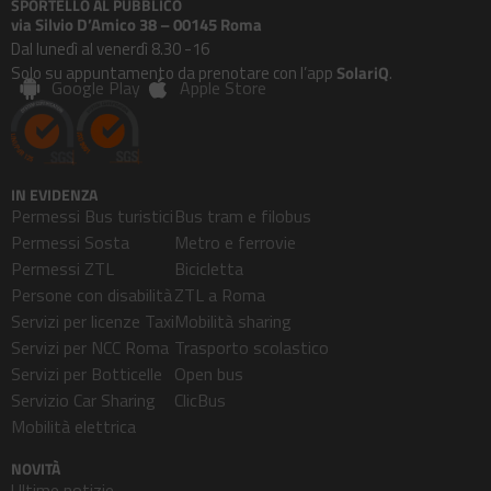
SPORTELLO AL PUBBLICO
via Silvio D’Amico 38 – 00145 Roma
Dal lunedì al venerdì 8.30 -16
Solo su appuntamento da prenotare con l’app
SolariQ
.
Google Play
Apple Store
IN EVIDENZA
Permessi Bus turistici
Bus tram e filobus
Permessi Sosta
Metro e ferrovie
Permessi ZTL
Bicicletta
Persone con disabilità
ZTL a Roma
Servizi per licenze Taxi
Mobilità sharing
Servizi per NCC Roma
Trasporto scolastico
Servizi per Botticelle
Open bus
Servizio Car Sharing
ClicBus
Mobilità elettrica
NOVITÀ
Ultime notizie