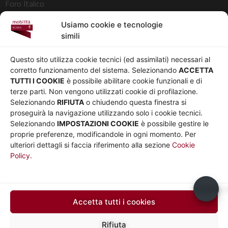
Foro Italico
Pedonalizzazioni
Usiamo cookie e tecnologie
Aeroporti
simili
AZIENDA
Chi siamo
Privacy
Questo sito utilizza cookie tecnici (ed assimilati) necessari al
Governance
Parità di genere
corretto funzionamento del sistema. Selezionando
ACCETTA
Whistleblowing
Amministrazione
TUTTI I COOKIE
è possibile abilitare cookie funzionali e di
terze parti. Non vengono utilizzati cookie di profilazione.
Co-Marketing
trasparente
Selezionando
RIFIUTA
o chiudendo questa finestra si
Social media policy
Bandi e gare
proseguirà la navigazione utilizzando solo i cookie tecnici.
Informativa Cookie
Note legali
Selezionando
IMPOSTAZIONI COOKIE
è possibile gestire le
Informativa Sito web e
proprie preferenze, modificandole in ogni momento. Per
social media
ulteriori dettagli si faccia riferimento alla sezione
Cookie
Policy.
UTILITÀ
Sito Roma capitale
Sito Atac
Usiamo c
Car Sharing Roma
Accetta tutti i cookies
SEGUICI SU
Rifiuta