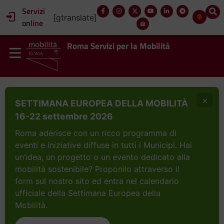
Servizi
[gtranslate]
online
Roma Servizi per la Mobilità
×
SETTIMANA EUROPEA DELLA MOBILITÀ
16-22 settembre 2026
Roma aderisce con un ricco programma di
eventi e iniziative diffuse in tutti i Municipi. Hai
un’idea, un progetto o un evento dedicato alla
mobilità sostenibile? Proponilo attraverso il
form sul nostro sito ed entra nel calendario
ufficiale della Settimana Europea della
Mobilità.