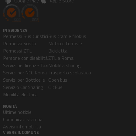
Google Play
Apple Store
IN EVIDENZA
Permessi Bus turistici
Bus tram e filobus
Permessi Sosta
Metro e ferrovie
Permessi ZTL
Bicicletta
Persone con disabilità
ZTL a Roma
Servizi per licenze Taxi
Mobilità sharing
Servizi per NCC Roma
Trasporto scolastico
Servizi per Botticelle
Open bus
Servizio Car Sharing
ClicBus
Mobilità elettrica
NOVITÀ
Ultime notizie
Comunicati stampa
Avvisi infomobilità
VIVERE IL COMUNE