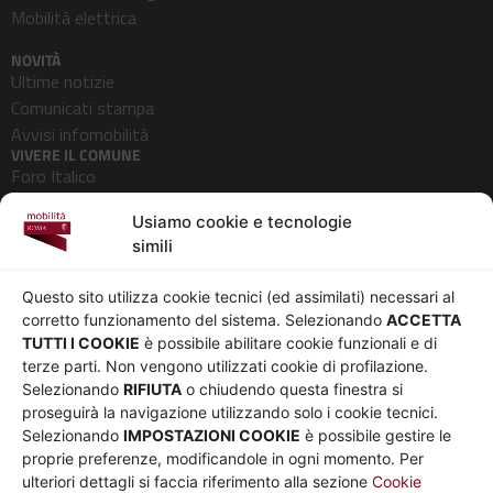
Mobilità elettrica
NOVITÀ
Ultime notizie
Comunicati stampa
Avvisi infomobilità
VIVERE IL COMUNE
Foro Italico
Pedonalizzazioni
Usiamo cookie e tecnologie
Aeroporti
simili
AZIENDA
Chi siamo
Privacy
Questo sito utilizza cookie tecnici (ed assimilati) necessari al
Governance
Parità di genere
corretto funzionamento del sistema. Selezionando
ACCETTA
Whistleblowing
Amministrazione
TUTTI I COOKIE
è possibile abilitare cookie funzionali e di
terze parti. Non vengono utilizzati cookie di profilazione.
Co-Marketing
trasparente
Selezionando
RIFIUTA
o chiudendo questa finestra si
Social media policy
Bandi e gare
proseguirà la navigazione utilizzando solo i cookie tecnici.
Informativa Cookie
Note legali
Selezionando
IMPOSTAZIONI COOKIE
è possibile gestire le
Informativa Sito web e
proprie preferenze, modificandole in ogni momento. Per
social media
ulteriori dettagli si faccia riferimento alla sezione
Cookie