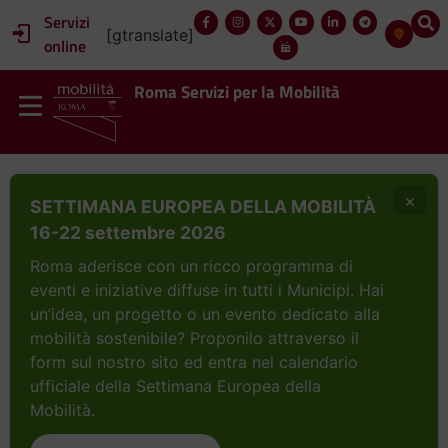
Servizi
[gtranslate]
online
Roma Servizi per la Mobilità
×
SETTIMANA EUROPEA DELLA MOBILITÀ
16-22 settembre 2026
Roma aderisce con un ricco programma di
eventi e iniziative diffuse in tutti i Municipi. Hai
un’idea, un progetto o un evento dedicato alla
mobilità sostenibile? Proponilo attraverso il
form sul nostro sito ed entra nel calendario
ufficiale della Settimana Europea della
Mobilità.