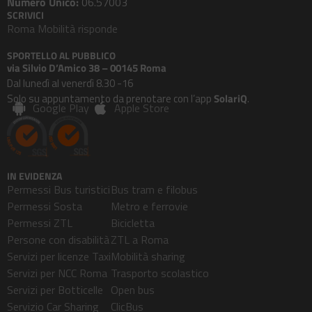
Numero Unico:
06.57003
SCRIVICI
Roma Mobilità risponde
SPORTELLO AL PUBBLICO
via Silvio D’Amico 38 – 00145 Roma
Dal lunedì al venerdì 8.30 -16
Solo su appuntamento da prenotare con l’app
SolariQ
.
Google Play
Apple Store
IN EVIDENZA
Permessi Bus turistici
Bus tram e filobus
Permessi Sosta
Metro e ferrovie
Permessi ZTL
Bicicletta
Persone con disabilità
ZTL a Roma
Servizi per licenze Taxi
Mobilità sharing
Servizi per NCC Roma
Trasporto scolastico
Servizi per Botticelle
Open bus
Servizio Car Sharing
ClicBus