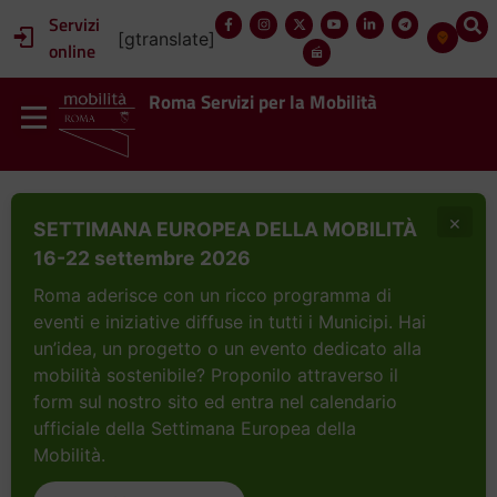
Servizi
[gtranslate]
online
Roma Servizi per la Mobilità
×
SETTIMANA EUROPEA DELLA MOBILITÀ
16-22 settembre 2026
Roma aderisce con un ricco programma di
eventi e iniziative diffuse in tutti i Municipi. Hai
un’idea, un progetto o un evento dedicato alla
mobilità sostenibile? Proponilo attraverso il
form sul nostro sito ed entra nel calendario
ufficiale della Settimana Europea della
Mobilità.