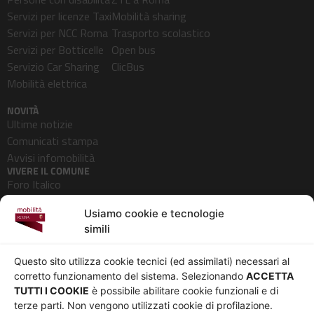
Servizi per licenze Taxi
Mobilità sharing
Servizi per NCC Roma
Trasporto scolastico
Servizi per Botticelle
Open bus
Servizio Car Sharing
ClicBus
Mobilità elettrica
NOVITÀ
Ultime notizie
Comunicati stampa
Avvisi infomobilità
VIVERE IL COMUNE
Foro Italico
Pedonalizzazioni
Usiamo cookie e tecnologie
Aeroporti
simili
AZIENDA
Chi siamo
Privacy
Questo sito utilizza cookie tecnici (ed assimilati) necessari al
Governance
Parità di genere
corretto funzionamento del sistema. Selezionando
ACCETTA
Whistleblowing
Amministrazione
TUTTI I COOKIE
è possibile abilitare cookie funzionali e di
terze parti. Non vengono utilizzati cookie di profilazione.
Co-Marketing
trasparente