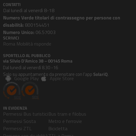
CONTATTI
Dal lunedì al venerdì 8-18
Numero Verde titolari di contrassegno per persone con
disabilità:
800154451
Numero Unico:
06.57003
SCRIVICI
Roma Mobilità risponde
SPORTELLO AL PUBBLICO
via Silvio D’Amico 38 – 00145 Roma
Dal lunedì al venerdì 8.30 -16
Solo su appuntamento da prenotare con l’app
SolariQ
.
Google Play
Apple Store
IN EVIDENZA
Permessi Bus turistici
Bus tram e filobus
Permessi Sosta
Metro e ferrovie
Permessi ZTL
Bicicletta
Persone con disabilità
ZTL a Roma