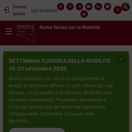
Servizi
[gtranslate]
online
Roma Servizi per la Mobilità
×
SETTIMANA EUROPEA DELLA MOBILITÀ
16-22 settembre 2026
Roma aderisce con un ricco programma di
eventi e iniziative diffuse in tutti i Municipi. Hai
un’idea, un progetto o un evento dedicato alla
mobilità sostenibile? Proponilo attraverso il
form sul nostro sito ed entra nel calendario
ufficiale della Settimana Europea della
Mobilità.