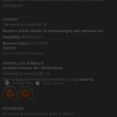
partecipate.
CONTATTI
Dal lunedì al venerdì 8-18
Numero Verde titolari di contrassegno per persone con
disabilità:
800154451
Numero Unico:
06.57003
SCRIVICI
Roma Mobilità risponde
SPORTELLO AL PUBBLICO
via Silvio D’Amico 38 – 00145 Roma
Dal lunedì al venerdì 8.30 -16
Solo su appuntamento da prenotare con l’app
SolariQ
.
Google Play
Apple Store
IN EVIDENZA
Permessi Bus turistici
Bus tram e filobus