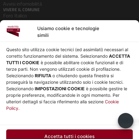
Avvisi infomobilità
VIVERE IL COMUNE
Foro Italico
Pedonalizzazioni
Usiamo cookie e tecnologie
Aeroporti
simili
AZIENDA
Chi siamo
Privacy
Questo sito utilizza cookie tecnici (ed assimilati) necessari al
Governance
Parità di genere
corretto funzionamento del sistema. Selezionando
ACCETTA
Whistleblowing
Amministrazione
TUTTI I COOKIE
è possibile abilitare cookie funzionali e di
terze parti. Non vengono utilizzati cookie di profilazione.
Co-Marketing
trasparente
Selezionando
RIFIUTA
o chiudendo questa finestra si
Social media policy
Bandi e gare
proseguirà la navigazione utilizzando solo i cookie tecnici.
Informativa Cookie
Note legali
Selezionando
IMPOSTAZIONI COOKIE
è possibile gestire le
Informativa Sito web e
proprie preferenze, modificandole in ogni momento. Per
social media
ulteriori dettagli si faccia riferimento alla sezione
Cookie
Policy.
UTILITÀ
Sito Roma capitale
Usiamo c
Sito Atac
Car Sharing Roma
Accetta tutti i cookies