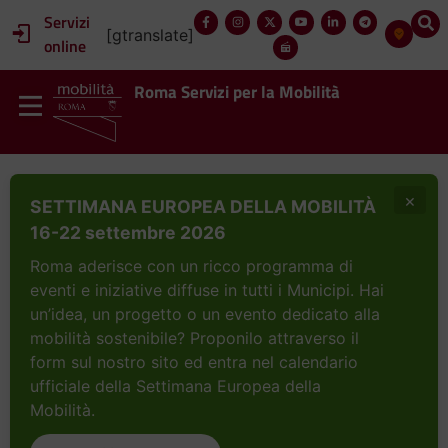
Servizi
[gtranslate]
online
Roma Servizi per la Mobilità
×
SETTIMANA EUROPEA DELLA MOBILITÀ
16-22 settembre 2026
Roma aderisce con un ricco programma di
eventi e iniziative diffuse in tutti i Municipi. Hai
un’idea, un progetto o un evento dedicato alla
mobilità sostenibile? Proponilo attraverso il
form sul nostro sito ed entra nel calendario
ufficiale della Settimana Europea della
Mobilità.