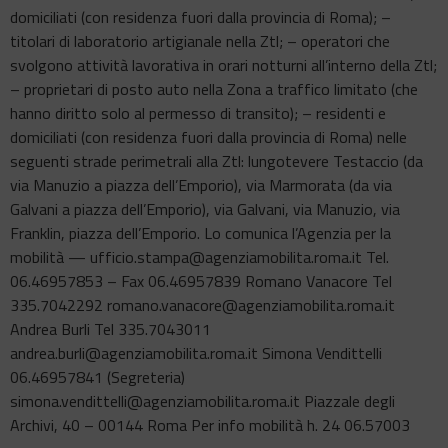
domiciliati (con residenza fuori dalla provincia di Roma); –
titolari di laboratorio artigianale nella Ztl; – operatori che
svolgono attività lavorativa in orari notturni all’interno della Ztl;
– proprietari di posto auto nella Zona a traffico limitato (che
hanno diritto solo al permesso di transito); – residenti e
domiciliati (con residenza fuori dalla provincia di Roma) nelle
seguenti strade perimetrali alla Ztl: lungotevere Testaccio (da
via Manuzio a piazza dell’Emporio), via Marmorata (da via
Galvani a piazza dell’Emporio), via Galvani, via Manuzio, via
Franklin, piazza dell’Emporio. Lo comunica l’Agenzia per la
mobilità — ufficio.stampa@agenziamobilita.roma.it Tel.
06.46957853 – Fax 06.46957839 Romano Vanacore Tel
335.7042292 romano.vanacore@agenziamobilita.roma.it
Andrea Burli Tel 335.7043011
andrea.burli@agenziamobilita.roma.it Simona Vendittelli
06.46957841 (Segreteria)
simona.vendittelli@agenziamobilita.roma.it Piazzale degli
Archivi, 40 – 00144 Roma Per info mobilità h. 24 06.57003