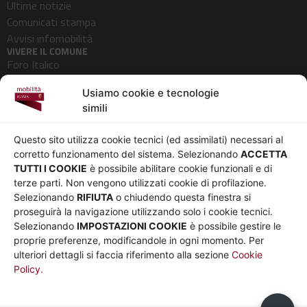
Ultime notizie
Comunicati stampa
Avvisi infomobilità
VIVERE IL COMUNE
Foro Italico
Pedonalizzazioni
Usiamo cookie e tecnologie
Aeroporti
simili
AZIENDA
Chi siamo
Privacy
Questo sito utilizza cookie tecnici (ed assimilati) necessari al
Governance
Parità di genere
corretto funzionamento del sistema. Selezionando
ACCETTA
Whistleblowing
Amministrazione
TUTTI I COOKIE
è possibile abilitare cookie funzionali e di
terze parti. Non vengono utilizzati cookie di profilazione.
Co-Marketing
trasparente
Selezionando
RIFIUTA
o chiudendo questa finestra si
Social media policy
Bandi e gare
proseguirà la navigazione utilizzando solo i cookie tecnici.
Informativa Cookie
Note legali
Selezionando
IMPOSTAZIONI COOKIE
è possibile gestire le
Informativa Sito web e
proprie preferenze, modificandole in ogni momento. Per
social media
ulteriori dettagli si faccia riferimento alla sezione
Cookie
Policy.
UTILITÀ
Sito Roma capitale