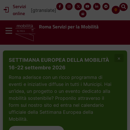
Servizi
[gtranslate]
online
Roma Servizi per la Mobilità
×
SETTIMANA EUROPEA DELLA MOBILITÀ
16-22 settembre 2026
Roma aderisce con un ricco programma di
eventi e iniziative diffuse in tutti i Municipi. Hai
un’idea, un progetto o un evento dedicato alla
mobilità sostenibile? Proponilo attraverso il
form sul nostro sito ed entra nel calendario
ufficiale della Settimana Europea della
Mobilità.