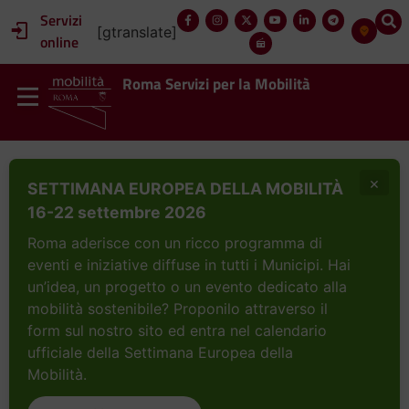
Servizi
[gtranslate]
online
Roma Servizi per la Mobilità
×
SETTIMANA EUROPEA DELLA MOBILITÀ
16-22 settembre 2026
Roma aderisce con un ricco programma di
eventi e iniziative diffuse in tutti i Municipi. Hai
un’idea, un progetto o un evento dedicato alla
mobilità sostenibile? Proponilo attraverso il
form sul nostro sito ed entra nel calendario
ufficiale della Settimana Europea della
Mobilità.