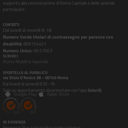
supporto alla comunicazione di Roma Capitale e delle aziende
partecipate.
CONTATTI
Dal lunedì al venerdì 8-18
Numero Verde titolari di contrassegno per persone con
disabilità:
800154451
Numero Unico:
06.57003
SCRIVICI
Roma Mobilità risponde
SPORTELLO AL PUBBLICO
via Silvio D’Amico 38 – 00145 Roma
Dal lunedì al venerdì 8.30 -16
Solo su appuntamento da prenotare con l’app
SolariQ
.
Google Play
Apple Store
IN EVIDENZA
Permessi Bus turistici
Bus tram e filobus