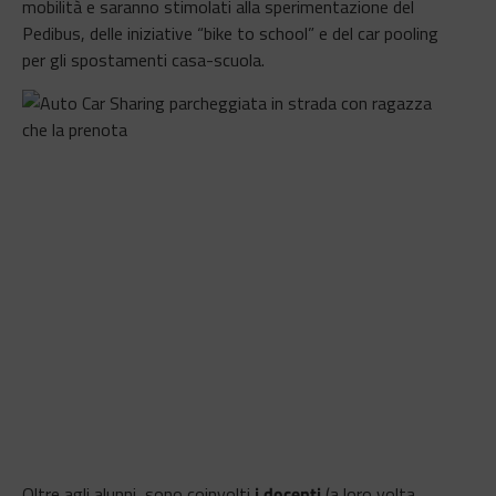
mobilità e saranno stimolati alla sperimentazione del
Pedibus, delle iniziative “bike to school” e del car pooling
per gli spostamenti casa-scuola.
Oltre agli alunni, sono coinvolti
i docenti
(a loro volta