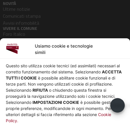
NOVITÀ
Ultime notizie
Comunicati stampa
Avvisi infomobilità
VIVERE IL COMUNE
Foro Italico
Pedonalizzazioni
Usiamo cookie e tecnologie
Aeroporti
simili
AZIENDA
Chi siamo
Privacy
Questo sito utilizza cookie tecnici (ed assimilati) necessari al
Governance
Parità di genere
corretto funzionamento del sistema. Selezionando
ACCETTA
Whistleblowing
Amministrazione
TUTTI I COOKIE
è possibile abilitare cookie funzionali e di
terze parti. Non vengono utilizzati cookie di profilazione.
Co-Marketing
trasparente
Selezionando
RIFIUTA
o chiudendo questa finestra si
Social media policy
Bandi e gare
proseguirà la navigazione utilizzando solo i cookie tecnici.
Informativa Cookie
Note legali
Selezionando
IMPOSTAZIONI COOKIE
è possibile gestire le
Usiamo c
Informativa Sito web e
proprie preferenze, modificandole in ogni momento. Per
social media
ulteriori dettagli si faccia riferimento alla sezione
Cookie
Policy.
UTILITÀ