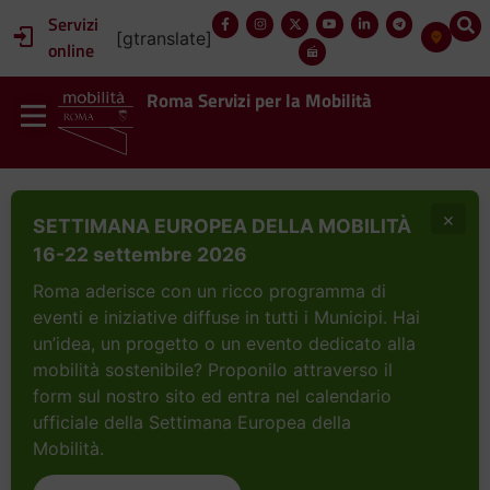
Servizi
[gtranslate]
online
Roma Servizi per la Mobilità
×
SETTIMANA EUROPEA DELLA MOBILITÀ
16-22 settembre 2026
Roma aderisce con un ricco programma di
eventi e iniziative diffuse in tutti i Municipi. Hai
un’idea, un progetto o un evento dedicato alla
mobilità sostenibile? Proponilo attraverso il
form sul nostro sito ed entra nel calendario
ufficiale della Settimana Europea della
Mobilità.