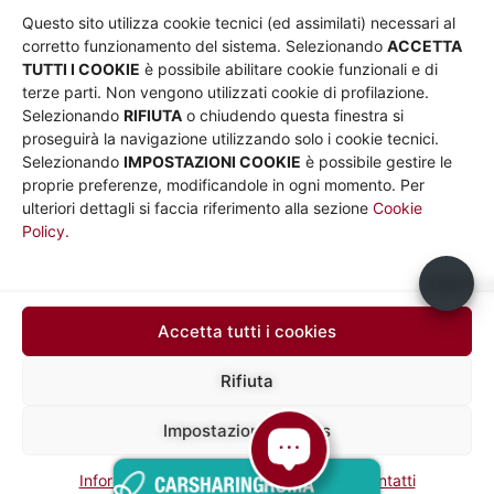
Chi siamo
Privacy
Questo sito utilizza cookie tecnici (ed assimilati) necessari al
Governance
Parità di genere
corretto funzionamento del sistema. Selezionando
ACCETTA
Whistleblowing
Amministrazione
TUTTI I COOKIE
è possibile abilitare cookie funzionali e di
terze parti. Non vengono utilizzati cookie di profilazione.
Co-Marketing
trasparente
Selezionando
RIFIUTA
o chiudendo questa finestra si
Social media policy
Bandi e gare
proseguirà la navigazione utilizzando solo i cookie tecnici.
Informativa Cookie
Note legali
Selezionando
IMPOSTAZIONI COOKIE
è possibile gestire le
Informativa Sito web e
proprie preferenze, modificandole in ogni momento. Per
social media
ulteriori dettagli si faccia riferimento alla sezione
Cookie
Policy.
UTILITÀ
Sito Roma capitale
Usiamo c
Sito Atac
Car Sharing Roma
Accetta tutti i cookies
SEGUICI SU
Rifiuta
Impostazioni cookies
Mapp
Sede legale in via Silvio D’Amico 40, 00145 Roma, P. IVA e N.
Iscrizione 10735431008 del 31/12/2009 Numero REA 1253419
a del
Capitale Sociale € 10.000.000,00 i.v.
Informative privacy
Social Media Policy
Contatti
sito