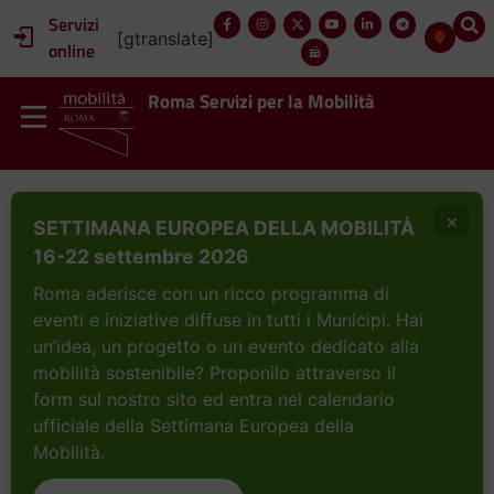
Servizi
[gtranslate]
online
Roma Servizi per la Mobilità
×
SETTIMANA EUROPEA DELLA MOBILITÀ
16-22 settembre 2026
Roma aderisce con un ricco programma di
eventi e iniziative diffuse in tutti i Municipi. Hai
un’idea, un progetto o un evento dedicato alla
mobilità sostenibile? Proponilo attraverso il
form sul nostro sito ed entra nel calendario
ufficiale della Settimana Europea della
Mobilità.