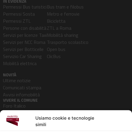
IN EVIDENZA
Permessi Bus turistici
Bus tram e filobus
Permessi Sosta
Metro e ferrovie
Permessi ZTL
Bicicletta
Persone con disabilità
ZTL a Roma
Servizi per licenze Taxi
Mobilità sharing
Servizi per NCC Roma
Trasporto scolastico
Servizi per Botticelle
Open bus
Servizio Car Sharing
ClicBus
Mobilità elettrica
NOVITÀ
Ultime notizie
Comunicati stampa
Avvisi infomobilità
VIVERE IL COMUNE
Foro Italico
Pedonalizzazioni
Usiamo cookie e tecnologie
Aeroporti
simili
AZIENDA