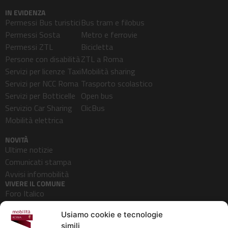
IN EVIDENZA
Permessi Bus turistici
Bus tram e filobus
Permessi Sosta
Metro e ferrovie
Permessi ZTL
Bicicletta
Persone con disabilità
ZTL a Roma
Servizi per licenze Taxi
Mobilità sharing
Servizi per NCC Roma
Trasporto scolastico
Servizi per Botticelle
Open bus
Servizio Car Sharing
ClicBus
Mobilità elettrica
NOVITÀ
Ultime notizie
Comunicati stampa
Avvisi infomobilità
VIVERE IL COMUNE
Foro Italico
Pedonalizzazioni
Usiamo cookie e tecnologie
Aeroporti
simili