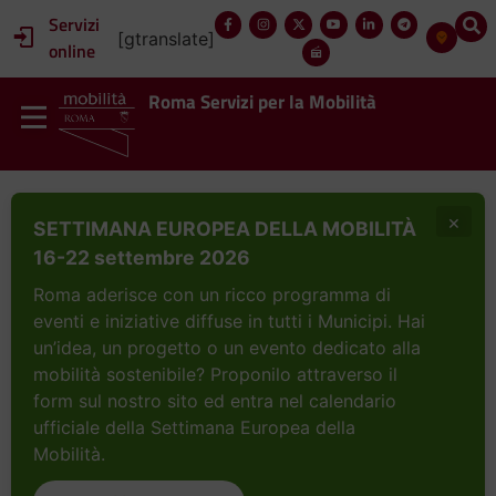
Servizi
[gtranslate]
online
Roma Servizi per la Mobilità
×
SETTIMANA EUROPEA DELLA MOBILITÀ
16-22 settembre 2026
Roma aderisce con un ricco programma di
eventi e iniziative diffuse in tutti i Municipi. Hai
un’idea, un progetto o un evento dedicato alla
mobilità sostenibile? Proponilo attraverso il
form sul nostro sito ed entra nel calendario
ufficiale della Settimana Europea della
Mobilità.