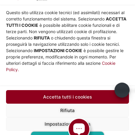
AZIENDA
Chi siamo
Privacy
Questo sito utilizza cookie tecnici (ed assimilati) necessari al
Governance
Parità di genere
corretto funzionamento del sistema. Selezionando
ACCETTA
Whistleblowing
Amministrazione
TUTTI I COOKIE
è possibile abilitare cookie funzionali e di
terze parti. Non vengono utilizzati cookie di profilazione.
Co-Marketing
trasparente
Selezionando
RIFIUTA
o chiudendo questa finestra si
Social media policy
Bandi e gare
proseguirà la navigazione utilizzando solo i cookie tecnici.
Informativa Cookie
Note legali
Selezionando
IMPOSTAZIONI COOKIE
è possibile gestire le
Informativa Sito web e
proprie preferenze, modificandole in ogni momento. Per
social media
ulteriori dettagli si faccia riferimento alla sezione
Cookie
Policy.
UTILITÀ
Sito Roma capitale
Sito Atac
Usiamo c
Car Sharing Roma
Accetta tutti i cookies
SEGUICI SU
Rifiuta
Impostazioni cookies
Mapp
Sede legale in via Silvio D’Amico 40, 00145 Roma, P. IVA e N.
Iscrizione 10735431008 del 31/12/2009 Numero REA 1253419
a del