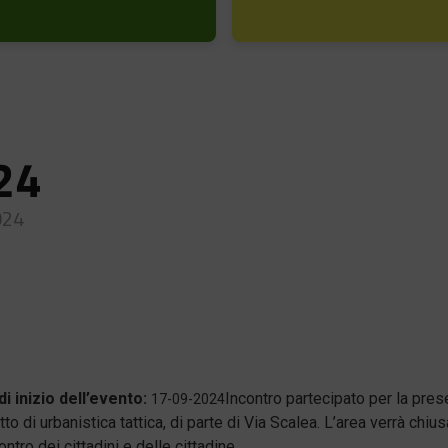
24
024
di inizio dell’evento:
Incontro partecipato per la pre
17-09-2024
to di urbanistica tattica, di parte di Via Scalea. L’area verrà chius
contro dei cittadini e delle cittadine.