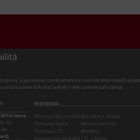
ilità
ificazione, supervisione, coordinamento e controllo della mobilità pubbli
alla comunicazione di Roma Capitale e delle aziende partecipate.
CO
IN EVIDENZA
 – 00145 Roma
Permessi Bus turistici
Bus tram e filobus
30 -16
Permessi Sosta
Metro e ferrovie
 da
Permessi ZTL
Bicicletta
lariQ
.
Persone con disabilità
ZTL a Roma