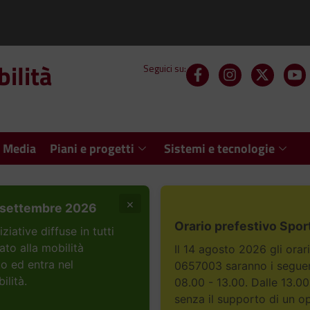
ilità
Seguici su:
 Media
Piani e progetti
Sistemi e tecnologie
×
settembre 2026
Orario prefestivo Spor
ative diffuse in tutti
ato alla mobilità
Il 14 agosto 2026 gli orar
to ed entra nel
0657003 saranno i seguent
ilità.
08.00 - 13.00. Dalle 13.00
senza il supporto di un o