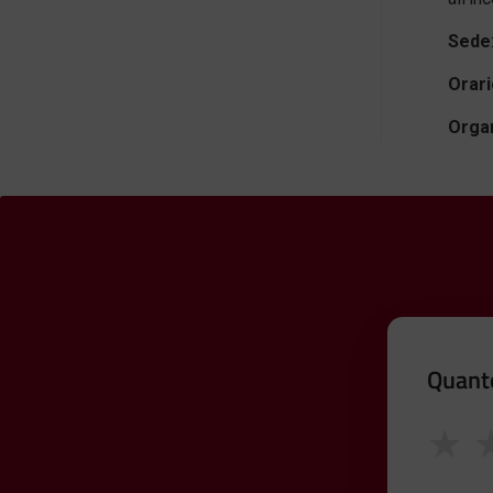
Sede
Orari
Orga
Quanto
★