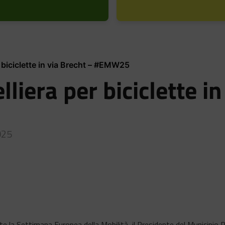
r biciclette in via Brecht – #EMW25
liera per biciclette in
025
e la Settimana Europea della Mobilità, il Presidente del Municipio 