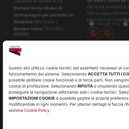
via Silvio D’Amico 38
Dal lunedì al venerdì 8-18
Dal lunedì al venerdì 8.
Numero Verde titolari di
Solo su appuntamento
contrassegno per persone con
prenotare con l’app
So
disabilità:
800154451
Google Play
Numero Unico:
06.57003
SCRIVICI
Roma Mobilità risponde
AZIENDA
Questo sito utilizza cookie tecnici (ed assimilati) necessari al co
funzionamento del sistema. Selezionando
ACCETTA TUTTI I C
Chi siamo
Privacy
possibile abilitare cookie funzionali e di terze parti. Non vengono
Governance
Parità di genere
cookie di profilazione. Selezionando
RIFIUTA
o chiudendo questa
Whistleblowing
Amministrazione trasp
proseguirà la navigazione utilizzando solo i cookie tecnici. Sel
IMPOSTAZIONI COOKIE
è possibile gestire le proprie preferenz
Co-Marketing
Bandi e gare
modificandole in ogni momento. Per ulteriori dettagli si faccia rif
Social media policy
Note legali
sezione
Cookie Policy.
Informativa Cookie
Informativa Sito web e social media