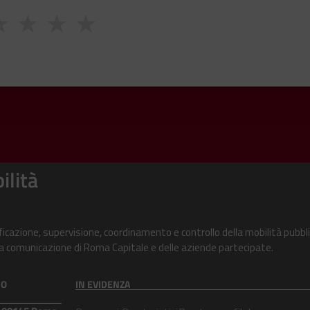
★
★
★
★
ilità
ificazione, supervisione, coordinamento e controllo della mobilità pubbli
alla comunicazione di Roma Capitale e delle aziende partecipate.
CO
IN EVIDENZA