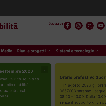
ilità
Seguici su:
 Media
Piani e progetti
Sistemi e tecnologie
×
settembre 2026
Orario prefestivo Spor
ative diffuse in tutti
ato alla mobilità
Il 14 agosto 2026 gli orar
to ed entra nel
0657003 saranno i seguent
ilità.
08.00 - 13.00. Dalle 13.00
senza il supporto di un o