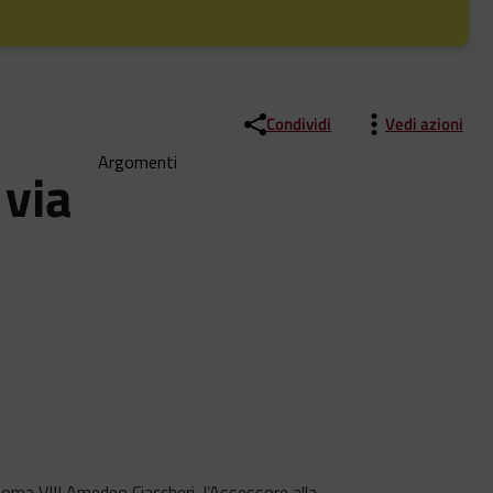
Condividi
Vedi azioni
Argomenti
 via
Roma VIII Amedeo Ciaccheri, l’Assessore alla