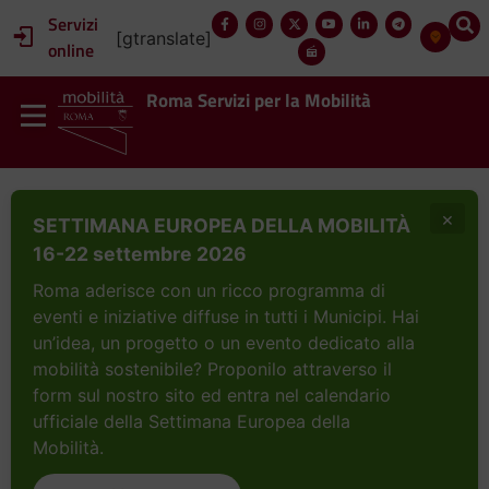
Servizi
[gtranslate]
online
Roma Servizi per la Mobilità
×
SETTIMANA EUROPEA DELLA MOBILITÀ
16-22 settembre 2026
Roma aderisce con un ricco programma di
eventi e iniziative diffuse in tutti i Municipi. Hai
un’idea, un progetto o un evento dedicato alla
mobilità sostenibile? Proponilo attraverso il
form sul nostro sito ed entra nel calendario
ufficiale della Settimana Europea della
Mobilità.