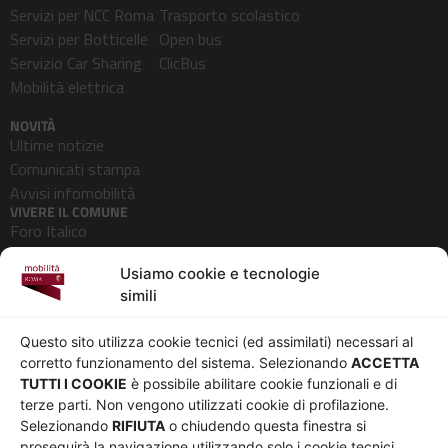
Servizi per NCC Roma
Trasporto scolastico
Servizi per Botticelle
Open bus
Servizio Car Sharing
ClicBus
Mobilità elettrica
NOVITÀ
Ultime notizie
Comunicati stampa
Avvisi infomobilità
VIVERE IL COMUNE
Foro Italico
Pedonalizzazioni
Usiamo cookie e tecnologie
Aeroporti
simili
AZIENDA
Chi siamo
Privacy
Questo sito utilizza cookie tecnici (ed assimilati) necessari al
Governance
Parità di genere
corretto funzionamento del sistema. Selezionando
ACCETTA
Whistleblowing
Amministrazione
TUTTI I COOKIE
è possibile abilitare cookie funzionali e di
terze parti. Non vengono utilizzati cookie di profilazione.
Co-Marketing
trasparente
Selezionando
RIFIUTA
o chiudendo questa finestra si
Social media policy
Bandi e gare
proseguirà la navigazione utilizzando solo i cookie tecnici.