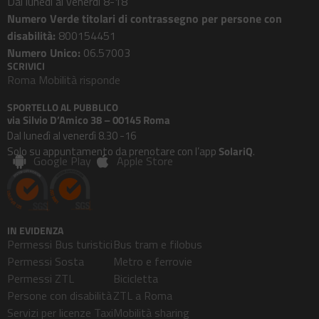
Dal lunedì al venerdì 8-18
Numero Verde titolari di contrassegno per persone con
disabilità:
800154451
Numero Unico:
06.57003
SCRIVICI
Roma Mobilità risponde
SPORTELLO AL PUBBLICO
via Silvio D’Amico 38 – 00145 Roma
Dal lunedì al venerdì 8.30 -16
Solo su appuntamento da prenotare con l’app
SolariQ
.
Google Play
Apple Store
IN EVIDENZA
Permessi Bus turistici
Bus tram e filobus
Permessi Sosta
Metro e ferrovie
Permessi ZTL
Bicicletta
Persone con disabilità
ZTL a Roma
Servizi per licenze Taxi
Mobilità sharing