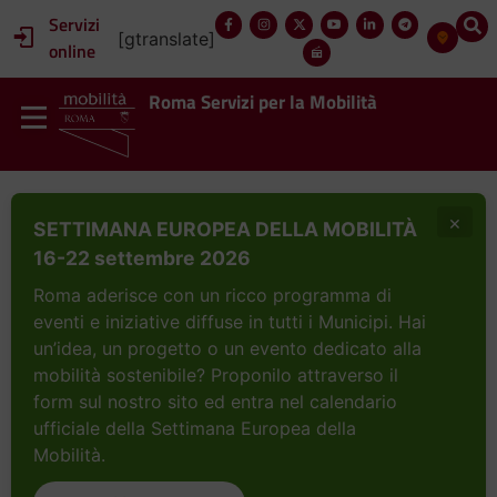
Servizi
[gtranslate]
online
Roma Servizi per la Mobilità
×
SETTIMANA EUROPEA DELLA MOBILITÀ
16-22 settembre 2026
Roma aderisce con un ricco programma di
eventi e iniziative diffuse in tutti i Municipi. Hai
un’idea, un progetto o un evento dedicato alla
mobilità sostenibile? Proponilo attraverso il
form sul nostro sito ed entra nel calendario
ufficiale della Settimana Europea della
Mobilità.