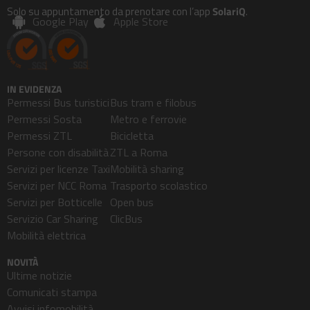
Solo su appuntamento da prenotare con l’app
SolariQ
.
Google Play
Apple Store
IN EVIDENZA
Permessi Bus turistici
Bus tram e filobus
Permessi Sosta
Metro e ferrovie
Permessi ZTL
Bicicletta
Persone con disabilità
ZTL a Roma
Servizi per licenze Taxi
Mobilità sharing
Servizi per NCC Roma
Trasporto scolastico
Servizi per Botticelle
Open bus
Servizio Car Sharing
ClicBus
Mobilità elettrica
NOVITÀ
Ultime notizie
Comunicati stampa
Avvisi infomobilità