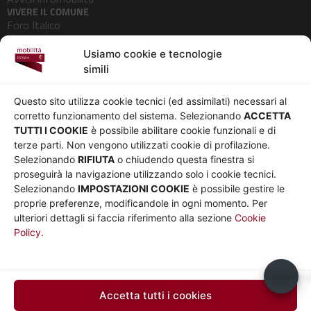
VIVERE IL COMUNE
Foro Italico
Pedonalizzazioni
Usiamo cookie e tecnologie
Aeroporti
simili
AZIENDA
Chi siamo
Privacy
Questo sito utilizza cookie tecnici (ed assimilati) necessari al
Governance
Parità di genere
corretto funzionamento del sistema. Selezionando
ACCETTA
Whistleblowing
Amministrazione
TUTTI I COOKIE
è possibile abilitare cookie funzionali e di
terze parti. Non vengono utilizzati cookie di profilazione.
Co-Marketing
trasparente
Selezionando
RIFIUTA
o chiudendo questa finestra si
Social media policy
Bandi e gare
proseguirà la navigazione utilizzando solo i cookie tecnici.
Informativa Cookie
Note legali
Selezionando
IMPOSTAZIONI COOKIE
è possibile gestire le
Informativa Sito web e
proprie preferenze, modificandole in ogni momento. Per
social media
ulteriori dettagli si faccia riferimento alla sezione
Cookie
Policy.
UTILITÀ
Sito Roma capitale
Sito Atac
Usiamo c
Car Sharing Roma
Accetta tutti i cookies
SEGUICI SU