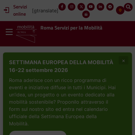
Servizi
[gtranslate]
online
Roma Servizi per la Mobilità
×
SETTIMANA EUROPEA DELLA MOBILITÀ
16-22 settembre 2026
Roma aderisce con un ricco programma di
eventi e iniziative diffuse in tutti i Municipi. Hai
un’idea, un progetto o un evento dedicato alla
mobilità sostenibile? Proponilo attraverso il
form sul nostro sito ed entra nel calendario
ufficiale della Settimana Europea della
Mobilità.