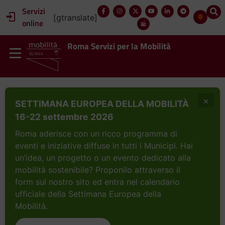
Servizi
[gtranslate]
online
Roma Servizi per la Mobilità
×
SETTIMANA EUROPEA DELLA MOBILITÀ
16-22 settembre 2026
Roma aderisce con un ricco programma di
eventi e iniziative diffuse in tutti i Municipi. Hai
un’idea, un progetto o un evento dedicato alla
mobilità sostenibile? Proponilo attraverso il
form sul nostro sito ed entra nel calendario
ufficiale della Settimana Europea della
Mobilità.