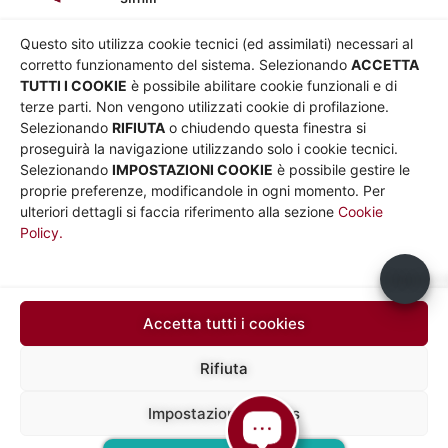
AZIENDA
Chi siamo
Privacy
Questo sito utilizza cookie tecnici (ed assimilati) necessari al
Governance
Parità di genere
corretto funzionamento del sistema. Selezionando
ACCETTA
Whistleblowing
Amministrazione
TUTTI I COOKIE
è possibile abilitare cookie funzionali e di
terze parti. Non vengono utilizzati cookie di profilazione.
Co-Marketing
trasparente
Selezionando
RIFIUTA
o chiudendo questa finestra si
Social media policy
Bandi e gare
proseguirà la navigazione utilizzando solo i cookie tecnici.
Informativa Cookie
Note legali
Selezionando
IMPOSTAZIONI COOKIE
è possibile gestire le
Informativa Sito web e
proprie preferenze, modificandole in ogni momento. Per
social media
ulteriori dettagli si faccia riferimento alla sezione
Cookie
Policy.
UTILITÀ
Sito Roma capitale
Usiamo c
Sito Atac
Car Sharing Roma
Accetta tutti i cookies
SEGUICI SU
Rifiuta
Impostazioni cookies
Mapp
Sede legale in via Silvio D’Amico 40, 00145 Roma, P. IVA e N.
Iscrizione 10735431008 del 31/12/2009 Numero REA 1253419
a del