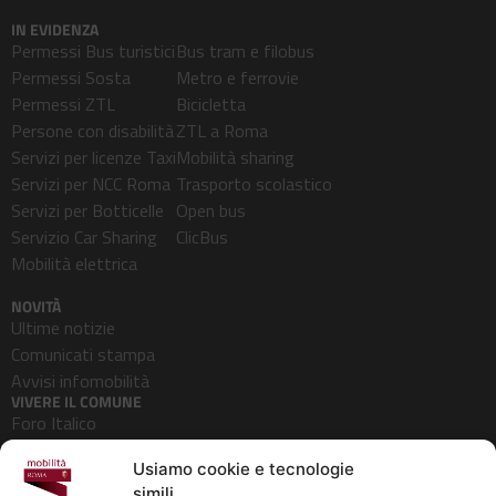
IN EVIDENZA
Permessi Bus turistici
Bus tram e filobus
Permessi Sosta
Metro e ferrovie
Permessi ZTL
Bicicletta
Persone con disabilità
ZTL a Roma
Servizi per licenze Taxi
Mobilità sharing
Servizi per NCC Roma
Trasporto scolastico
Servizi per Botticelle
Open bus
Servizio Car Sharing
ClicBus
Mobilità elettrica
NOVITÀ
Ultime notizie
Comunicati stampa
Avvisi infomobilità
VIVERE IL COMUNE
Foro Italico
Pedonalizzazioni
Usiamo cookie e tecnologie
Aeroporti
simili