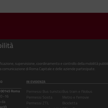
ilità
ificazione, supervisione, coordinamento e controllo della mobilità pubbli
alla comunicazione di Roma Capitale e delle aziende partecipate.
CO
IN EVIDENZA
 – 00145 Roma
Permessi Bus turistici
Bus tram e filobus
30 -16
Permessi Sosta
Metro e ferrovie
 da
Permessi ZTL
Bicicletta
lariQ
.