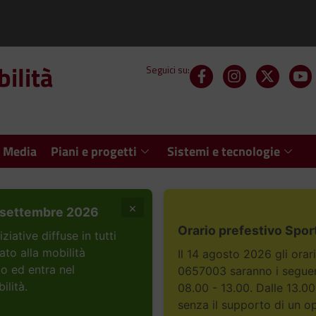
ilità
Seguici su:
 Media
Piani e progetti
Sistemi e tecnologie
×
settembre 2026
Orario prefestivo Spor
ative diffuse in tutti
ato alla mobilità
Il 14 agosto 2026 gli orar
to ed entra nel
0657003 saranno i seguent
ilità.
08.00 - 13.00. Dalle 13.00
senza il supporto di un o