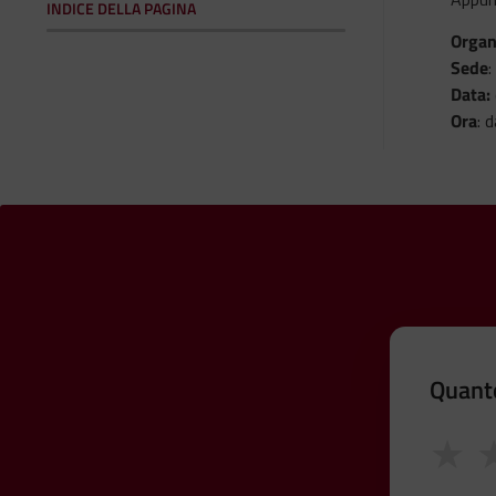
INDICE DELLA PAGINA
Organ
Sede
:
Data:
Ora
: 
Quanto
★