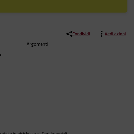
Condividi
Vedi azioni
Argomenti
–
ta in bicicletta ai Fori Imperiali