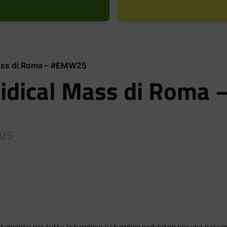
 Mass di Roma – #EMW25
 Kidical Mass di Roma 
025
amento per tutte le bambine e i bambini pedalatori per una passeggia