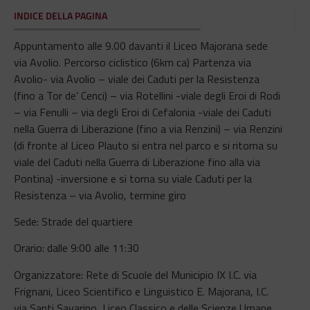
INDICE DELLA PAGINA
Appuntamento alle 9.00 davanti il Liceo Majorana sede
via Avolio. Percorso ciclistico (6km ca) Partenza via
Avolio- via Avolio – viale dei Caduti per la Resistenza
(fino a Tor de’ Cenci) – via Rotellini -viale degli Eroi di Rodi
– via Fenulli – via degli Eroi di Cefalonia -viale dei Caduti
nella Guerra di Liberazione (fino a via Renzini) – via Renzini
(di fronte al Liceo Plauto si entra nel parco e si ritorna su
viale del Caduti nella Guerra di Liberazione fino alla via
Pontina) -inversione e si torna su viale Caduti per la
Resistenza – via Avolio, termine giro
Sede: Strade del quartiere
Orario: dalle 9:00 alle 11:30
Organizzatore: Rete di Scuole del Municipio IX I.C. via
Frignani, Liceo Scientifico e Linguistico E. Majorana, I.C.
via Santi Savarino, Liceo Classico e delle Scienze Umane