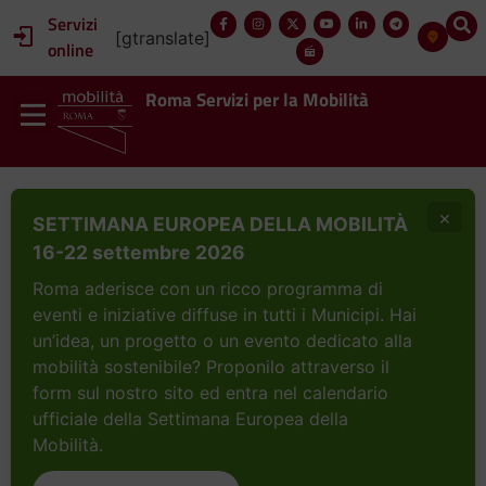
Servizi
[gtranslate]
online
Roma Servizi per la Mobilità
×
SETTIMANA EUROPEA DELLA MOBILITÀ
16-22 settembre 2026
Roma aderisce con un ricco programma di
eventi e iniziative diffuse in tutti i Municipi. Hai
un’idea, un progetto o un evento dedicato alla
mobilità sostenibile? Proponilo attraverso il
form sul nostro sito ed entra nel calendario
ufficiale della Settimana Europea della
Mobilità.