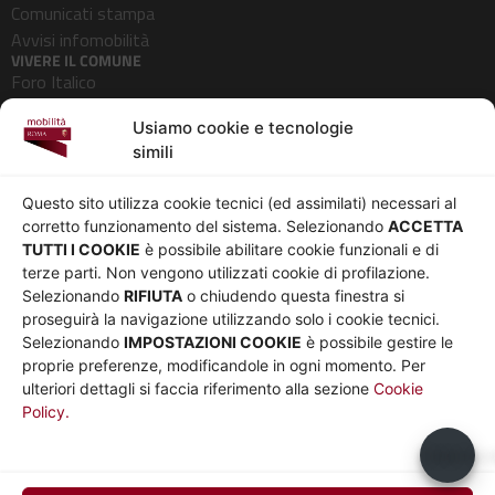
Comunicati stampa
Avvisi infomobilità
VIVERE IL COMUNE
Foro Italico
Pedonalizzazioni
Usiamo cookie e tecnologie
Aeroporti
simili
AZIENDA
Chi siamo
Privacy
Questo sito utilizza cookie tecnici (ed assimilati) necessari al
Governance
Parità di genere
corretto funzionamento del sistema. Selezionando
ACCETTA
Whistleblowing
Amministrazione
TUTTI I COOKIE
è possibile abilitare cookie funzionali e di
terze parti. Non vengono utilizzati cookie di profilazione.
Co-Marketing
trasparente
Selezionando
RIFIUTA
o chiudendo questa finestra si
Social media policy
Bandi e gare
proseguirà la navigazione utilizzando solo i cookie tecnici.
Informativa Cookie
Note legali
Selezionando
IMPOSTAZIONI COOKIE
è possibile gestire le
Informativa Sito web e
proprie preferenze, modificandole in ogni momento. Per
social media
ulteriori dettagli si faccia riferimento alla sezione
Cookie
Policy.
UTILITÀ
Sito Roma capitale
Usiamo c
Sito Atac