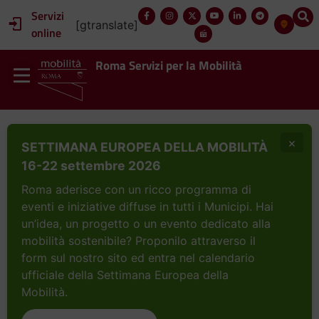
Servizi
[gtranslate]
online
Roma Servizi per la Mobilità
×
SETTIMANA EUROPEA DELLA MOBILITÀ
16-22 settembre 2026
Roma aderisce con un ricco programma di
eventi e iniziative diffuse in tutti i Municipi. Hai
un’idea, un progetto o un evento dedicato alla
mobilità sostenibile? Proponilo attraverso il
form sul nostro sito ed entra nel calendario
ufficiale della Settimana Europea della
Mobilità.