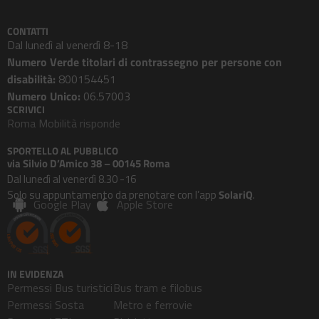
CONTATTI
Dal lunedì al venerdì 8-18
Numero Verde titolari di contrassegno per persone con
disabilità:
800154451
Numero Unico:
06.57003
SCRIVICI
Roma Mobilità risponde
SPORTELLO AL PUBBLICO
via Silvio D’Amico 38 – 00145 Roma
Dal lunedì al venerdì 8.30 -16
Solo su appuntamento da prenotare con l’app
SolariQ
.
Google Play
Apple Store
IN EVIDENZA
Permessi Bus turistici
Bus tram e filobus
Permessi Sosta
Metro e ferrovie