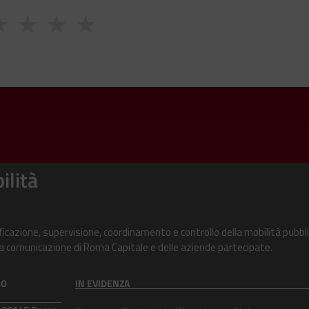
★
★
★
★
ilità
ificazione, supervisione, coordinamento e controllo della mobilità pubbli
alla comunicazione di Roma Capitale e delle aziende partecipate.
CO
IN EVIDENZA