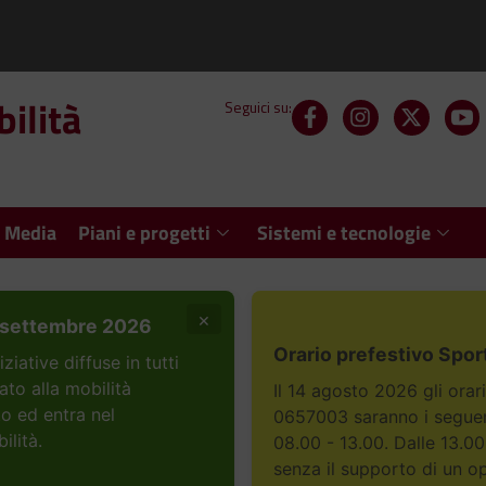
ilità
Seguici su:
 Media
Piani e progetti
Sistemi e tecnologie
×
settembre 2026
Orario prefestivo Spor
ative diffuse in tutti
ato alla mobilità
Il 14 agosto 2026 gli orar
to ed entra nel
0657003 saranno i seguent
ilità.
08.00 - 13.00. Dalle 13.00
senza il supporto di un o