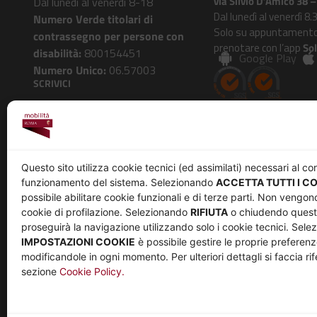
via Silvio D’Amico 38
Dal lunedì al venerdì 8-18
Dal lunedì al venerdì 8.
Numero Verde titolari di
Solo su appuntamento
contrassegno per persone con
prenotare con l’app
So
disabilità:
800154451
Google Play
Numero Unico:
06.57003
SCRIVICI
Roma Mobilità risponde
AZIENDA
Questo sito utilizza cookie tecnici (ed assimilati) necessari al co
funzionamento del sistema. Selezionando
ACCETTA TUTTI I C
Chi siamo
Privacy
possibile abilitare cookie funzionali e di terze parti. Non vengono
Governance
Parità di genere
cookie di profilazione. Selezionando
RIFIUTA
o chiudendo questa
Whistleblowing
Amministrazione trasp
proseguirà la navigazione utilizzando solo i cookie tecnici. Sel
IMPOSTAZIONI COOKIE
è possibile gestire le proprie preferenz
Co-Marketing
Bandi e gare
modificandole in ogni momento. Per ulteriori dettagli si faccia rif
Social media policy
Note legali
sezione
Cookie Policy.
Informativa Cookie
Informativa Sito web e social media