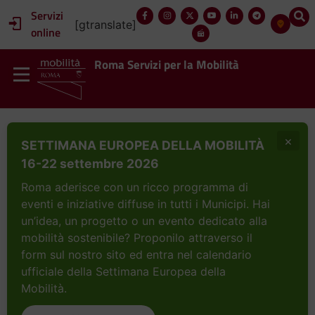
Servizi
[gtranslate]
online
Roma Servizi per la Mobilità
×
SETTIMANA EUROPEA DELLA MOBILITÀ
16-22 settembre 2026
Roma aderisce con un ricco programma di
eventi e iniziative diffuse in tutti i Municipi. Hai
un’idea, un progetto o un evento dedicato alla
mobilità sostenibile? Proponilo attraverso il
form sul nostro sito ed entra nel calendario
ufficiale della Settimana Europea della
Mobilità.