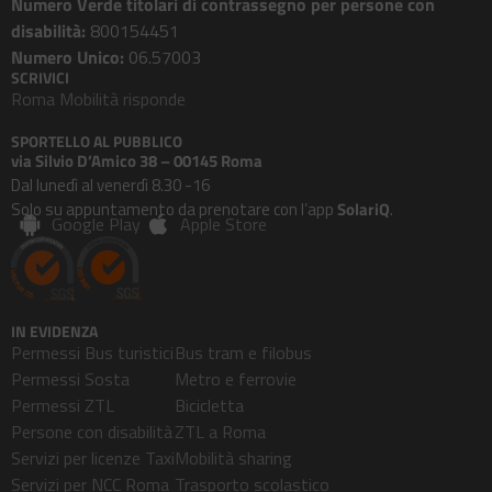
Numero Verde titolari di contrassegno per persone con
disabilità:
800154451
Numero Unico:
06.57003
SCRIVICI
Roma Mobilità risponde
SPORTELLO AL PUBBLICO
via Silvio D’Amico 38 – 00145 Roma
Dal lunedì al venerdì 8.30 -16
Solo su appuntamento da prenotare con l’app
SolariQ
.
Google Play
Apple Store
IN EVIDENZA
Permessi Bus turistici
Bus tram e filobus
Permessi Sosta
Metro e ferrovie
Permessi ZTL
Bicicletta
Persone con disabilità
ZTL a Roma
Servizi per licenze Taxi
Mobilità sharing
Servizi per NCC Roma
Trasporto scolastico