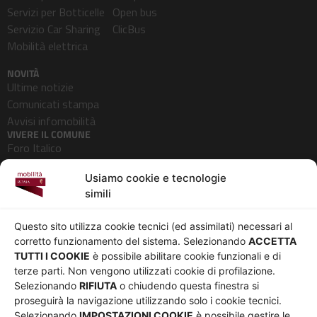
Servizi per Botticelle
Open bus
Servizio Car Sharing
ClicBus
Mobilità elettrica
NOVITÀ
Ultime notizie
Comunicati stampa
Avvisi infomobilità
VIVERE IL COMUNE
Foro Italico
Pedonalizzazioni
Usiamo cookie e tecnologie
Aeroporti
simili
AZIENDA
Chi siamo
Privacy
Questo sito utilizza cookie tecnici (ed assimilati) necessari al
Governance
Parità di genere
corretto funzionamento del sistema. Selezionando
ACCETTA
Whistleblowing
Amministrazione
TUTTI I COOKIE
è possibile abilitare cookie funzionali e di
terze parti. Non vengono utilizzati cookie di profilazione.
Co-Marketing
trasparente
Selezionando
RIFIUTA
o chiudendo questa finestra si
Social media policy
Bandi e gare
proseguirà la navigazione utilizzando solo i cookie tecnici.
Informativa Cookie
Note legali
Selezionando
IMPOSTAZIONI COOKIE
è possibile gestire le