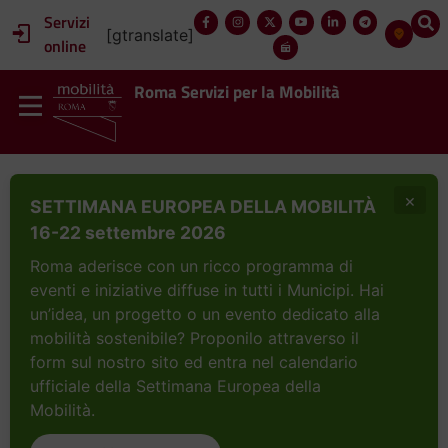
Servizi
[gtranslate]
online
Roma Servizi per la Mobilità
×
SETTIMANA EUROPEA DELLA MOBILITÀ
16-22 settembre 2026
Roma aderisce con un ricco programma di
eventi e iniziative diffuse in tutti i Municipi. Hai
un’idea, un progetto o un evento dedicato alla
mobilità sostenibile? Proponilo attraverso il
form sul nostro sito ed entra nel calendario
ufficiale della Settimana Europea della
Mobilità.