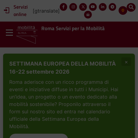
Servizi
[gtranslate]
online
Roma Servizi per la Mobilità
×
SETTIMANA EUROPEA DELLA MOBILITÀ
16-22 settembre 2026
Roma aderisce con un ricco programma di
eventi e iniziative diffuse in tutti i Municipi. Hai
un’idea, un progetto o un evento dedicato alla
mobilità sostenibile? Proponilo attraverso il
form sul nostro sito ed entra nel calendario
ufficiale della Settimana Europea della
Mobilità.