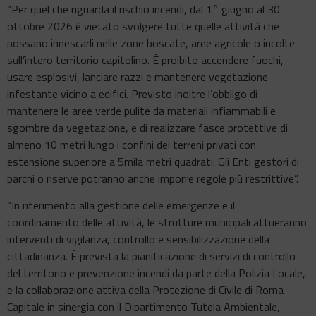
“Per quel che riguarda il rischio incendi, dal 1° giugno al 30
ottobre 2026 è vietato svolgere tutte quelle attività che
possano innescarli nelle zone boscate, aree agricole o incolte
sull’intero territorio capitolino. È proibito accendere fuochi,
usare esplosivi, lanciare razzi e mantenere vegetazione
infestante vicino a edifici. Previsto inoltre l’obbligo di
mantenere le aree verde pulite da materiali infiammabili e
sgombre da vegetazione, e di realizzare fasce protettive di
almeno 10 metri lungo i confini dei terreni privati con
estensione superiore a 5mila metri quadrati. Gli Enti gestori di
parchi o riserve potranno anche imporre regole più restrittive”.
“In riferimento alla gestione delle emergenze e il
coordinamento delle attività, le strutture municipali attueranno
interventi di vigilanza, controllo e sensibilizzazione della
cittadinanza. È prevista la pianificazione di servizi di controllo
del territorio e prevenzione incendi da parte della Polizia Locale,
e la collaborazione attiva della Protezione di Civile di Roma
Capitale in sinergia con il Dipartimento Tutela Ambientale,