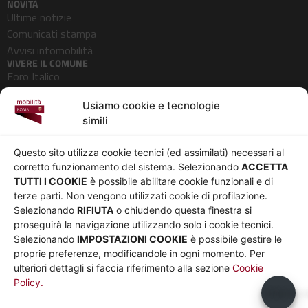
NOVITÀ
Ultime notizie
Comunicati stampa
Avvisi infomobilità
VIVERE IL COMUNE
Foro Italico
Pedonalizzazioni
Usiamo cookie e tecnologie
Aeroporti
simili
AZIENDA
Chi siamo
Privacy
Questo sito utilizza cookie tecnici (ed assimilati) necessari al
Governance
Parità di genere
corretto funzionamento del sistema. Selezionando
ACCETTA
Whistleblowing
Amministrazione
TUTTI I COOKIE
è possibile abilitare cookie funzionali e di
terze parti. Non vengono utilizzati cookie di profilazione.
Co-Marketing
trasparente
Selezionando
RIFIUTA
o chiudendo questa finestra si
Social media policy
Bandi e gare
proseguirà la navigazione utilizzando solo i cookie tecnici.
Informativa Cookie
Note legali
Selezionando
IMPOSTAZIONI COOKIE
è possibile gestire le
Informativa Sito web e
proprie preferenze, modificandole in ogni momento. Per
social media
ulteriori dettagli si faccia riferimento alla sezione
Cookie
Policy.
UTILITÀ
Usiamo c
Sito Roma capitale