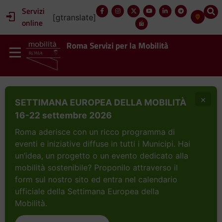
Servizi
[gtranslate]
online
Roma Servizi per la Mobilità
×
SETTIMANA EUROPEA DELLA MOBILITÀ
16-22 settembre 2026
Roma aderisce con un ricco programma di
eventi e iniziative diffuse in tutti i Municipi. Hai
un’idea, un progetto o un evento dedicato alla
mobilità sostenibile? Proponilo attraverso il
form sul nostro sito ed entra nel calendario
ufficiale della Settimana Europea della
Mobilità.