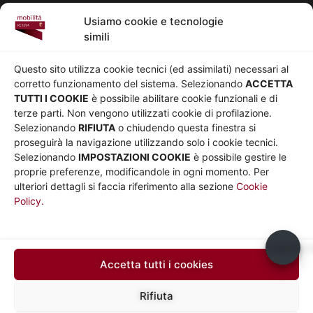
Pedonalizzazioni
Usiamo cookie e tecnologie
Aeroporti
simili
AZIENDA
Chi siamo
Privacy
Questo sito utilizza cookie tecnici (ed assimilati) necessari al
Governance
Parità di genere
corretto funzionamento del sistema. Selezionando
ACCETTA
Whistleblowing
Amministrazione
TUTTI I COOKIE
è possibile abilitare cookie funzionali e di
terze parti. Non vengono utilizzati cookie di profilazione.
Co-Marketing
trasparente
Selezionando
RIFIUTA
o chiudendo questa finestra si
Social media policy
Bandi e gare
proseguirà la navigazione utilizzando solo i cookie tecnici.
Informativa Cookie
Note legali
Selezionando
IMPOSTAZIONI COOKIE
è possibile gestire le
Informativa Sito web e
proprie preferenze, modificandole in ogni momento. Per
social media
ulteriori dettagli si faccia riferimento alla sezione
Cookie
Policy.
UTILITÀ
Sito Roma capitale
Sito Atac
Usiamo c
Car Sharing Roma
Accetta tutti i cookies
SEGUICI SU
Rifiuta